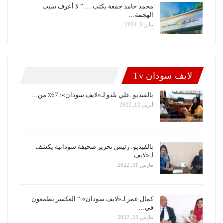
محمد حامد جمعة يكتب … ” لا أعرف سبب
الهجمة…
مايو 9, 2024
لايف سودان Tv
بالفيديو..علي بلدو لـ«لايف سودان»: 67٪ من…
أبريل 12, 2022
بالفيديو: رئيس تحرير صحيفة سودانية يكشف
لـ«لايف…
مارس 31, 2022
كمال عمر لـ«لايف سودان»:” العكسر يطمعون
في…
مارس 25, 2022