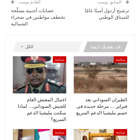
السابق بوست
القادم بوست
ترشيح أردول أمينًا عامًا
عصابات أجنبية مسلّحة
للميثاق الوطني
تختطف مواطنين في صحراء
الشمالية
قد يعجبك ايضا
الكل
سياسة
سياسة
الطيران السوداني بعد
اغتيال المفتش العام
فبراير…. مرحلة جديدة في
للجيش السوداني… لماذا
حسم مليشيا الدعم السريع
سكتت مليشيا الدعم
السريع؟
سياسة
سياسة