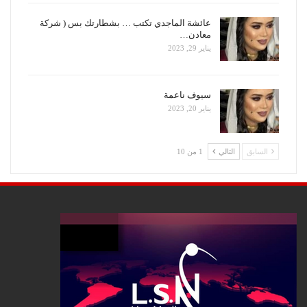
عائشة الماجدي تكتب … بشطارتك بس ( شركة
معادن…
يناير 29, 2023
سيوف ناعمة
يناير 20, 2023
السابق
التالي
1 من 10