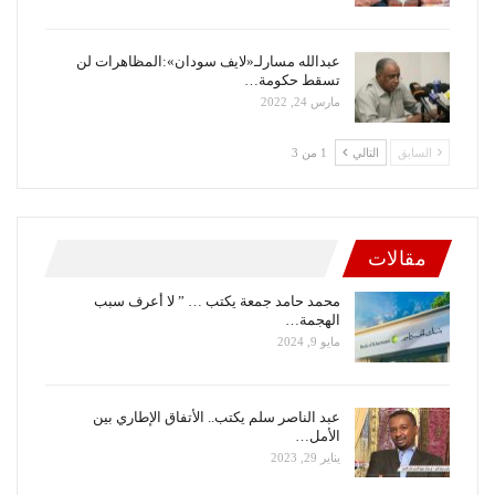
عبدالله مسارلـ«لايف سودان»:المظاهرات لن
تسقط حكومة…
مارس 24, 2022
السابق
التالي
1 من 3
مقالات
محمد حامد جمعة يكتب … ” لا أعرف سبب
الهجمة…
مايو 9, 2024
عبد الناصر سلم يكتب.. الأتفاق الإطاري بين
الأمل…
يناير 29, 2023