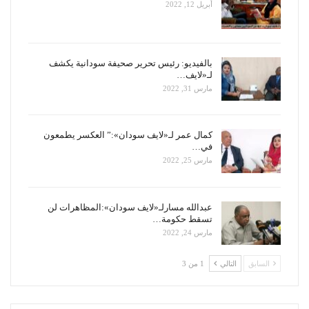
أبريل 12, 2022
بالفيديو: رئيس تحرير صحيفة سودانية يكشف
لـ«لايف…
مارس 31, 2022
كمال عمر لـ«لايف سودان»:” العكسر يطمعون
في…
مارس 25, 2022
عبدالله مسارلـ«لايف سودان»:المظاهرات لن
تسقط حكومة…
مارس 24, 2022
السابق
التالي
1 من 3