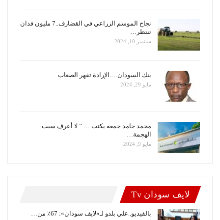
نجاح الموسم الزراعي في القضارف..7 مليون فدان
تنتظر…
سبتمبر 10, 2024
بنك السودان….الإرادة تقهر الصعاب
مايو 29, 2024
محمد حامد جمعة يكتب … ” لا أعرف سبب
الهجمة…
مايو 9, 2024
لايف سودان Tv
بالفيديو..علي بلدو لـ«لايف سودان»: 67٪ من…