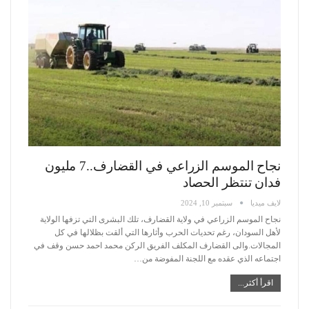
نجاح الموسم الزراعي في القضارف..7 مليون
فدان تنتظر الحصاد
لايف ميديا
سبتمبر 10, 2024
نجاح الموسم الزراعي في ولاية القضارف، تلك البشرى التي تزفها الولاية
لأهل السودان، رغم تحديات الحرب وأثارها التي ألقت بظلالها في كل
المجالات.والى القضارف المكلف الفريق الركن محمد احمد حسن وقف في
اجتماعه الذي عقده مع اللجنة المفوضة من
…
اقرأ أكثر...