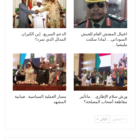
اغتيال المفتش العام للجيش
الدعم السريع.. إبن الكيزان
السوداني… لماذا سكتت
المدلل الذي تمرد!!
مليشيا…
ورش سلام الإطاري… ماتأثير
مسار العملية السياسية.. ضبابية
مقاطعة أصحاب المصلحة؟
المشهد
السابق
التالي