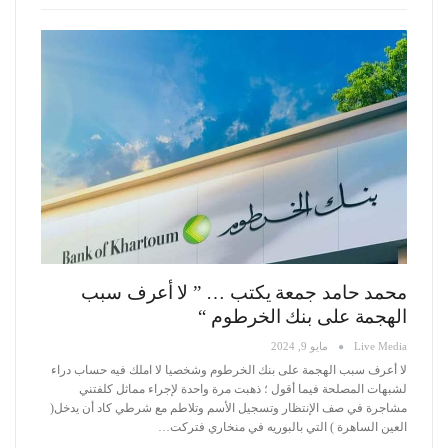
محمد حامد جمعة يكتب … ” لا أعرف سبب
الهجمة على بنك الخرطوم “
Live Media
مايو 9, 2024
لا أعرف سبب الهجمة على بنك الخرطوم وشخصيا لا املك فيه حساب دراء
لشبهات المصلحة فيما أقول ؛ ذهبت مرة واحدة لإجراء مماثل كلفتني
مشاجرة في صف الإنتظار وتسجيل الأسم وتلاطم مع شرطي كاد أن يدخل(
العين الساهرة ) التي بالبوريه في منخاري فتركت
…