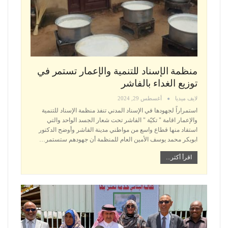
منظمة الإسناد للتنمية والإعمار تستمر في
توزيع الغداء بالفاشر
لايف ميديا
أغسطس 29, 2024
استمراراً لجهودها في الإسناد المدني تنفذ منظمة الإسناد للتنمية
والإعمار اقامة " تكيّة " الفاشر تحت شعار الجسد الواحد والتي
استفاد منها قطاع واسع من مواطني مدينة الفاشر وأوضح الدكتور
ابوبكر محمد يوسف الأمين العام للمنظمة أن جهودهم ستستمر
…
اقرأ أكثر...