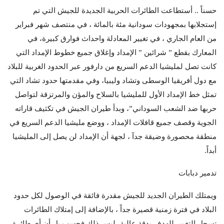
حسناً .. أستطاعت الطائرات الحربية الجديدة للجيش التي تم
إستجلابها بمجهودات سودانية مئة بالمائة ، في منتصف شهر فبراير
من العام الجاري ، في تغيير المعادلة واحداث فوارق كبيرة، في
المعارك بقطع ” شرائين ” الإمداد وإغلاق جميع خطوط الإمداد التي
كانت تصل لمليشيا الدعم السريع من دارفور عبر الحدود الغربية للبلاد
مع دول أفريقيا الوسطى وتشاد وليبيا، وفي مقدمتها حدود تشاد التي
تمثل خط الإمداد الأول للمليشيا بالسلاح والمؤن والمرتزقة لتواصل
حربها ضد الشعب السوداني”، وبدأ طيران الجيش في تكثيف قاراته
الجوية وقصف جميع قافلات الإمداد ، ووضع مليشيا الدعم السريع في
منطقة محصورة وضيقة جدآ ، لجهة أن الإمداد لن يصل إلى المليشيا
أبداً.
تدمير دبابات
ويمتلك الطيران الجديد للجيش مقدرة فائقة في الوصول لكل حدود
البلاد في فترة زمنية قصيرة جداً ، بالإضافة إلى إمتلاك الطائرات
تسجل التغيير للهدف بدقة عالية، ليس ذلك فحسب بل أن أي طائرة