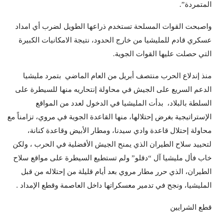
المتمردة”.
واصبحت القوات المسلحة تستخدم ذراعها الطويل لضرب أي امداد
عسكري قادم للمليشيا من خارج الحدود، نتيجة الامكانيات الكبيرة
التي حصلت عليها القوات الجوية.
منذ إندلاع الحرب منتصف أبريل من العام الماضي بتمرد مليشيا
الدعم السريع على الجيش في محاولة إنتحاريه منها للسيطرة على
السلطة بالبلاد، بدأت المليشيا في الدخول لعدد من المواقع
الإستراتيجية بغرض إحتلالها، منها القاعدة الجوية في مروي، تزامناً مع
محاولة إحتلال قاعدة وادي سيدنا، ومطار الأبيض وقاعدة كنانة،
لتحييد سلاح الطيران الذي يمنح الجيش الأفضلية في الحرب ، ولكن
خاب فأل مليشيا آل “دقلو” ولم تستطيع السيطرة على مواقع سلاح
الطيران، الذي حرر مطار مروي بعد أيام قليلة من إحتلاله من قبل
المليشيا، ونجح في تدمير معسكراتها داخل العاصمة وقطع الإمداد .
قطع الشرايين