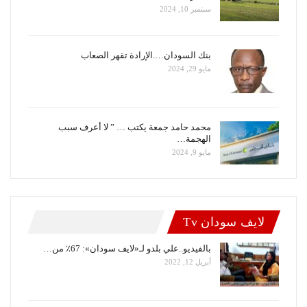
سبتمبر 10, 2024
بنك السودان….الإرادة تقهر الصعاب
مايو 29, 2024
محمد حامد جمعة يكتب … ” لا أعرف سبب
الهجمة…
مايو 9, 2024
لايف سودان Tv
بالفيديو..علي بلدو لـ«لايف سودان»: 67٪ من…
أبريل 12, 2022