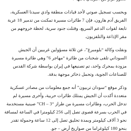
وبحسب تسجيل صوتي لأحد قيادات منطقة وادي سيدنا العسكرية،
الفريق آدم هارون، فإن 7 طائرات مسيرة تمكنت من تدمير 18 عربة
تابعة لقوات الدعم السريع، وقتلت جنود سرية، لحظة خروجهم من
مقر الإذاعة والتلفزيون.
ونقلت وكالة “بلومبرغ”، عن ثلاثة مسؤولين غربيين أن الجيش
السوداني تلقى شحنات من طائرة “مهاجر 6” وهي طائرة مسيرة
مزودة بمحرك واحد، تم تصنيعها في إيران بواسطة شركة القدس
للصناعات الجوية، وتحمل ذخائر موجهة بدقة.
وذكر موقع “سودان تربيون” أنه جمع معلومات من مصادر عسكرية
متعددة أكدت أن الجيش يمتلك طائرات حربية، وأخرى مسيرة لم
تدخل الحرب، وطائرات مسيرة من طراز “CH – 3” صينية مستخدمة
في الحرب بسرعة قصوى تصل إلى 256 كيلومترا في الساعة لمسافة
نحو 3 آلاف كيلومتر وبمدة تحليق تصل إلى 12 ساعة وحمولة تقدر
بنحو 180 كيلوغراما من صواريخ أرض – جو.