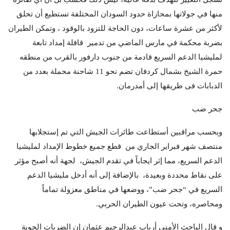
منها في جولاتها بمحازاة حدود السودان المختلفة تستطيع أن تحلق
لأكثر من عشرة ساعات، دون الحاجة للتزود بالوقود ، وتمكن الطيران
بضربة محكمة في مارس الماضي من تدمير قافلة إمداد تابعة
لمليشيا الدعم السريع قادمة من جنوب دارفور بالقرب من منطقه
حمرة الشيخ بشمال كردفان تضم نحو 11 شاحنة محملة بعدد من
الدبابات فى طريقها إلى أمدرمان.
جحر ضب
وبحسب مراقبين أستطاعت طائرات الجيش التي تم إستجلابها
منتصف شهر فبراير الجاري من قطع جميع خطوط الإمداد لمليشيا
الدعم السريع، مما إثر ايجاباً في تقدم الجيش، لجهة أنه أصبح مؤثر
على نقاط محددة وبعيدة، بالإضافة إلى أنه أدخل مليشيا الدعم
السريع في “جحر ضب”، ووضعها في مناطق معزولة تماماً
ومحاصره، وتحت عيون الطيران الحربي.
و قال الباحث الأمني أرباب عبدالرحيم عثمان إن الضربات الجوية