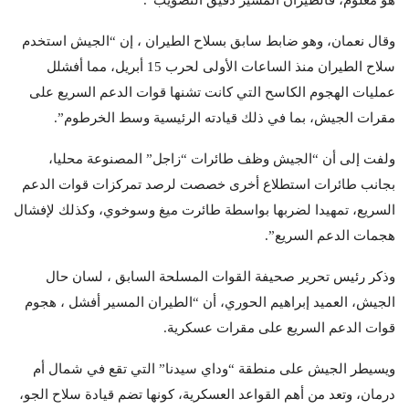
وقال نعمان، وهو ضابط سابق بسلاح الطيران ، إن “الجيش استخدم
سلاح الطيران منذ الساعات الأولى لحرب 15 أبريل، مما أفشلل
عمليات الهجوم الكاسح التي كانت تشنها قوات الدعم السريع على
مقرات الجيش، بما في ذلك قيادته الرئيسية وسط الخرطوم”.
ولفت إلى أن “الجيش وظف طائرات “زاجل” المصنوعة محليا،
بجانب طائرات استطلاع أخرى خصصت لرصد تمركزات قوات الدعم
السريع، تمهيدا لضربها بواسطة طائرت ميغ وسوخوي، وكذلك لإفشال
هجمات الدعم السريع”.
وذكر رئيس تحرير صحيفة القوات المسلحة السابق ، لسان حال
الجيش، العميد إبراهيم الحوري، أن “الطيران المسير أفشل ، هجوم
قوات الدعم السريع على مقرات عسكرية.
ويسيطر الجيش على منطقة “وداي سيدنا” التي تقع في شمال أم
درمان، وتعد من أهم القواعد العسكرية، كونها تضم قيادة سلاح الجو،