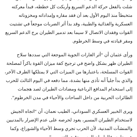
شلت بالفعل حركة الدعم السريع وأربكت كل خططه، فبدأ معركته
متخبطاً منذ اليوم الأول بعد أن فقد مقاره وإمداداته ومخزوناته
العسكرية والغذائية والطبية، وقد بدأ أثر الضربات موجعاً في تشتيت
القوات وفقدان الاتصال لا سيما بعد تدمير الطيران برج الدعم السريع
ومقر قيادته في وسط الخرطوم.
ورأى عثمان أن “أثر الغارات الجوية الموجعة التي سددها سلاح
الطيران ظهر بشكل واضح في ترجيح كفة ميزان القوة باكراً لمصلحة
القوات المسلحة، باعتبارها من الميزات التي لا يمتلكها الطرف الآخر،
والذي بدأ جلياً أنه تأذى منها بشدة، مما دفعه في اليوم الثالث للحرب
إلى استخدام المدافع الرباعية ومضادات الطيران لصد هجمات
الطائرات الحربية من داخل الساحات والأحياء في مدن الخرطوم”.
ويرى الخبير العسكري السوداني، الطيب نعمان، أن “اتجاه الجيش
لاستخدام الطيران المسير، يعود لحرصه على عدم الإضرار بالمدنيين
والمنشآت المدنية، لأن الحرب تجري وسط الأحياء والشوراع، وكما
هو معلوم، فالطيران المسير دقيق التصويب”.