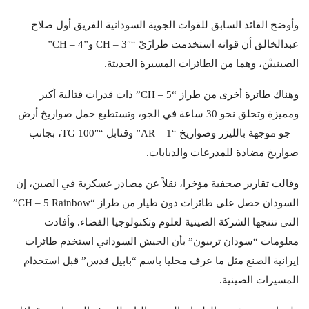
وأوضح القائد السابق للقوات الجوية السودانية الفريق أول صلاح
عبدالخالق أن قواته استخدمت طرازَيْ “CH – 3″ و”CH – 4”
الصينييْن، وهما من الطائرات المسيرة الحديثة.
وهناك طائرة أخرى من طراز “CH – 5” ذات قدرات قتالية أكبر
ومميزة وتحلق نحو 30 ساعة في الجو، وتستطيع حمل صواريخ أرض
– جو موجهة بالليزر وصواريخ “AR – 1” وقنابل “TG 100″، بجانب
صواريخ مضادة للمدرعات والدبابات.
وقالت تقارير صحفية مؤخرا، نقلاً عن مصادر عسكرية في الصين، إن
السودان حصل على طائرات دون طيار من طراز “CH – 5 Rainbow”
التي تنتجها الشركة الصينية لعلوم وتكنولوجيا الفضاء. وأفادت
معلومات “سودان تربيون” بأن الجيش السوداني استخدم طائرات
إيرانية الصنع مثل ما عرف محليا باسم “بابيل قدس” قبل استخدام
المسيرات الصينية.