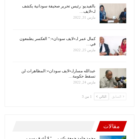
بالفيديو: رئيس تحرير صحيفة سودانية يكشف
لـ«لايف…
مارس 31, 2022
كمال عمر لـ«لايف سودان»:” العكسر يطمعون
في…
مارس 25, 2022
عبدالله مسارلـ«لايف سودان»:المظاهرات لن
تسقط حكومة…
مارس 24, 2022
السابق
التالي
1 من 3
مقالات
محمد حامد جمعة يكتب … ” لا أعرف سبب