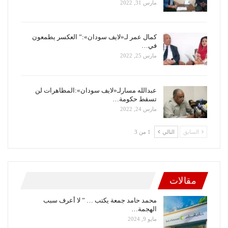
مارس 31, 2022
كمال عمر لـ«لايف سودان»:” العكسر يطمعون
في…
مارس 25, 2022
عبدالله مسارلـ«لايف سودان»:المظاهرات لن
تسقط حكومة…
مارس 24, 2022
السابق
التالي
1 من 3
مقالات
محمد حامد جمعة يكتب … ” لا أعرف سبب
الهجمة…
مايو 9, 2024