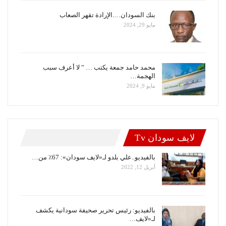
بنك السودان….الإرادة تقهر الصعاب
مايو 29, 2024
محمد حامد جمعة يكتب … ” لا أعرف سبب
الهجمة…
مايو 9, 2024
لايف سودان Tv
بالفيديو..علي بلدو لـ«لايف سودان»: 67٪ من…
أبريل 12, 2022
بالفيديو: رئيس تحرير صحيفة سودانية يكشف
لـ«لايف…