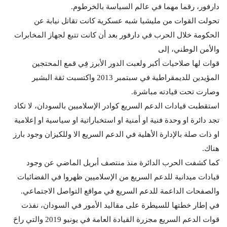
دارفور، رقما مهما في عالم السياسة بالخرطوم.
تحولت القوات من مليشيا شبه عسكرية كانت تقاتل نيابة عن
الحكومة خلال الحرب في دارفور بعد أن كانت تتبع لجهاز المخابرات
والأمن الوطني، إلى
قوات لها صلاحيات أكبر ولعبت الدور الأبرز فِي قمع المحتجين
المؤيدين للديمقراطية في سبتمبر 2013 واكتسبت ثقة البشير
وصارت تحت قيادته مباشرة.
استقطبت قيادات الدعم السريع كوادر الإسلاميين بالسودان، لا تكاد
تجد دائرة او وحدة فنية او أمنية او استخباراتية او سياسية او إعلامية
او ذات صلة بالإدارة الأهلية في الدعم السريع الا وللكيزان وجود بارز
هناك.
كما كشفت الحرب الدائرة منذ منتصف أبريل الماضي عن وجود
قيادات ميدانية للدعم السريع من الإسلاميين ظهروا في الفضائيات
والصفحات الداعمة للدعم السريع في مواقع التواصل الاجتماعي.
في إطار خطتها للسيطرة على مقاليد الأمور في السودان، نفذت
قوات الدعم السريع مجزرة القيادة العامة في يونيو 2019 والتي راحَ