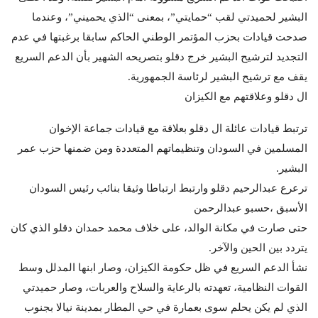
البشير لحميدتي لقب “حمايتي”، بمعنى “الذي يحميني”، وعندما
صدحت قيادات بحزب المؤتمر الوطني الحاكم سابقا برغبتها في عدم
التجديد لترشيح البشير خرج دقلو بتصريحه الشهير بأن الدعم السريع
يقف مع ترشيح البشير لرئاسة الجمهورية.
ال دقلو وعلاقتهم مع الكيزان
ترتبط قيادات عائلة ال دقلو بعلاقة مع قيادات جماعة الإخوان
المسلمين في السودان وتنظيماتهم المتعددة ومن ضمنها حزب عمر
البشير.
ترعرع عبدالرحيم دقلو وارتبط ارتباطا وثيقا بنائب رئيس السودان
الأسبق ،حسبو عبدالرحمن
حتى صارت في مكانة الوالد، على خلاف محمد حمدان دقلو الذي كان
يتردد بين الحين والآخر.
نشأ الدعم السريع في ظل حكومة الكيزان، وصار ابنها المدلل وسط
القوات النظامية، تعهدته بالرعاية والسلاح والعربات، وصار حميدتي
الذي لم يكن يحلم سوى بعمارة في حي المطار بمدينة نيالا بجنوب