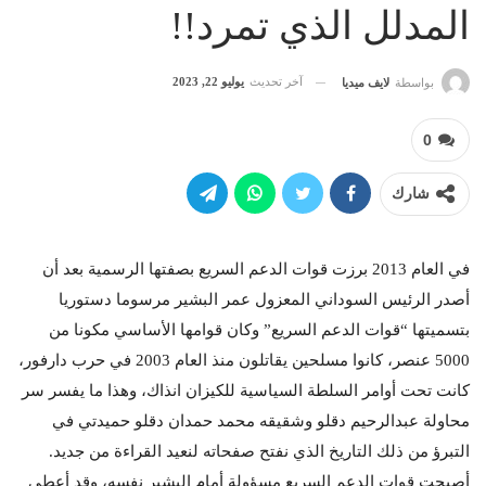
المدلل الذي تمرد!!
آخر تحديث
يوليو 22, 2023
بواسطة
لايف ميديا
0
شارك
في العام 2013 برزت قوات الدعم السريع بصفتها الرسمية بعد أن
أصدر الرئيس السوداني المعزول عمر البشير مرسوما دستوريا
بتسميتها “قوات الدعم السريع” وكان قوامها الأساسي مكونا من
5000 عنصر، كانوا مسلحين يقاتلون منذ العام 2003 في حرب دارفور،
كانت تحت أوامر السلطة السياسية للكيزان انذاك، وهذا ما يفسر سر
محاولة عبدالرحيم دقلو وشقيقه محمد حمدان دقلو حميدتي في
التبرؤ من ذلك التاريخ الذي نفتح صفحاته لنعيد القراءة من جديد.
أصبحت قوات الدعم السريع مسؤولة أمام البشير نفسه، وقد أعطى