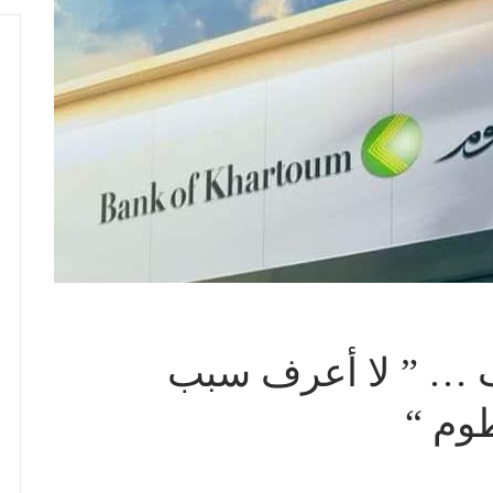
 … ” لا أعرف سبب
وم “