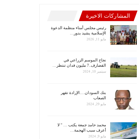
المشاركات الاخيرة
رئيس مجلس أمناء منظمة الدعوة
الإسلامية يشيد بدور…
مايو 11, 2026
نجاح الموسم الزراعي في
القضارف..7 مليون فدان تنتظر…
سبتمبر 10, 2024
بنك السودان….الإرادة تقهر
الصعاب
مايو 29, 2024
محمد حامد جمعة يكتب … ” لا
أعرف سبب الهجمة…
مايو 9, 2024