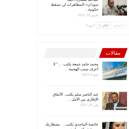
سودان»:المظاهرات لن تسقط
حكومة…
مارس 24, 2022
السابق
التالي
1 من 3
مقالات
محمد حامد جمعة يكتب … ” لا
أعرف سبب الهجمة…
مايو 9, 2024
عبد الناصر سلم يكتب.. الأتفاق
الإطاري بين الأمل…
يناير 29, 2023
عائشة الماجدي تكتب … بشطارتك