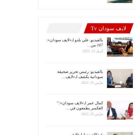
لايف سودان Tv
بالفيديو..علي بلدو لـ«لايف سودان»:
67٪ من…
أبريل 12, 2022
بالفيديو: رئيس تحرير صحيفة
سودانية يكشف لـ«لايف…
مارس 31, 2022
كمال عمر لـ«لايف سودان»:”
العكسر يطمعون في…
مارس 25, 2022
عبدالله مسارلـ«لايف