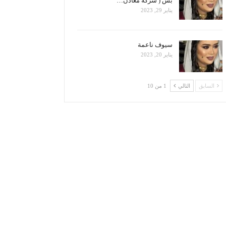
بس ( شركة معادن…
يناير 29, 2023
سيوف ناعمة
يناير 20, 2023
السابق
التالي
1 من 10