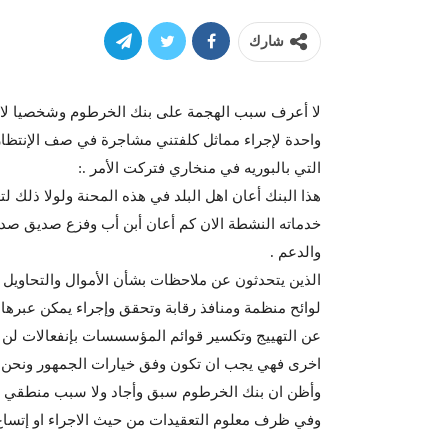
شارك
لا أعرف سبب الهجمة على بنك الخرطوم وشخصيا لا ا
واحدة لإجراء مماثل كلفتني مشاجرة في صف الإنتظار
التي بالبوريه في منخاري فتركت الأمر .:
هذا البنك أعان اهل البلد في هذه المحنة ولولا ذلك لت
خدماته النشطة الان كم أعان أبن أب وفزع صديق صد
والدعم .
الذين يتحدثون عن ملاحظات بشأن الأموال والتحاويل ف
لوائح منظمة ومنافذ رقابة وتحقق وإجراء يمكن عبرها
عن التهييج وتكسير قوائم المؤسسسات بإنفعالات لن
اخرى فهي يجب ان تكون وفق خيارات الجمهور ونحن في
وأظن ان بنك الخرطوم سبق وأجاد ولا سبب منطقي في
وفي ظرف معلوم التعقيدات من حيث الاجراء او إتساع