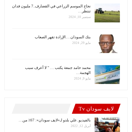
نجاح الموسم الزراعي في القضارف..7 مليون فدان
تنتظر…
سبتمبر 10, 2024
بنك السودان….الإرادة تقهر الصعاب
مايو 29, 2024
محمد حامد جمعة يكتب … ” لا أعرف سبب
الهجمة…
مايو 9, 2024
لايف سودان Tv
بالفيديو..علي بلدو لـ«لايف سودان»: 67٪ من…
أبريل 12, 2022