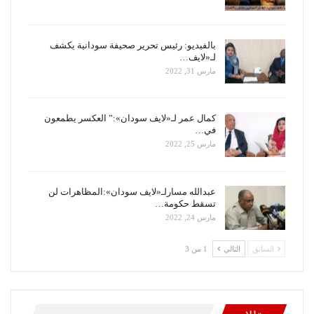
بالفيديو: رئيس تحرير صحيفة سودانية يكشف
لـ«لايف…
مارس 31, 2022
كمال عمر لـ«لايف سودان»:” العكسر يطمعون
في…
مارس 25, 2022
عبدالله مسارلـ«لايف سودان»:المظاهرات لن
تسقط حكومة…
مارس 24, 2022
السابق
التالي
1 من 3