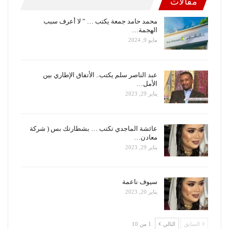
مقالات
محمد حامد جمعة يكتب … ” لا أعرف سبب
الهجمة…
مايو 9, 2024
عبد الناصر سلم يكتب.. الأتفاق الإطاري بين
الأمل…
يناير 29, 2023
عائشة الماجدي تكتب … بشطارتك بس ( شركة
معادن…
يناير 29, 2023
سيوف ناعمة
يناير 20, 2023
السابق
التالي
1 من 10