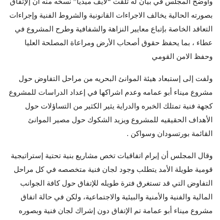
وأوضح المجلس في بيان له تلقت “لايف ميديا” نسخه منه أن إلإتفاق
بصورته الحالية يخالف الاجراءات القانونية والشروط الفنية وإجراءات
التعاقد الخاصة بإتباع معايير النزاهة والشفافية وطرح المشروع في
عطاء ، بما يحفظ حقوق أصحاب الأرض ومراعاة المصلحة العليا
وحفظ الامن القومي
ولفت إلى إستبعاد هيئة الموانئ البحريه من مراحل التفاوض حول
مشروع ميناء أبو عمامه وعدم اشراكها في إعداد الدراسات للمشروع
كجهة فنية تمتلك الخبره والدراية يثير الكثير من التساؤلات حول
الأهداف الحقيقيه للمشروع ويزيد الشكوك حول مصير الموانئ
القائمة بورتسودان وسواكن .
وقال المجلس أن إبرام اتفاقيات تخص مشاريع بنية تحتية إستراتيجية
قومية طويلة الأمد يتطلب وجود لجان فنية متخصصه في كل مراحل
التفاوض التي قد تستغرق فترة طويله للإتفاق حول كافة الجوانب
المالية والفنية والأمنية والبيئية والاجتماعية، ولكن في حالة اتفاق
مشروع ميناء أبو عمامة تم الإتفاق دون إشراك لجان فنية وبصوره