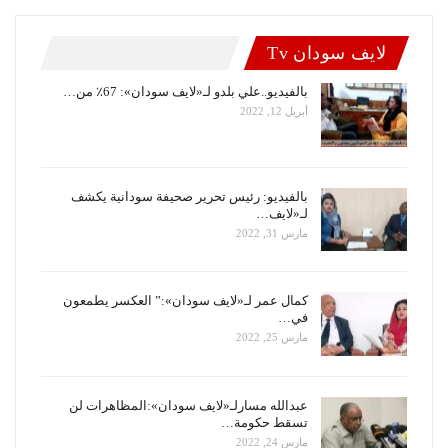
لايف سودان Tv
بالفيديو..علي بلدو لـ«لايف سودان»: 67٪ من…
أبريل 12, 2022
بالفيديو: رئيس تحرير صحيفة سودانية يكشف
لـ«لايف…
مارس 31, 2022
كمال عمر لـ«لايف سودان»:” العكسر يطمعون
في…
مارس 25, 2022
عبدالله مسارلـ«لايف سودان»:المظاهرات لن
تسقط حكومة…
مارس 24, 2022