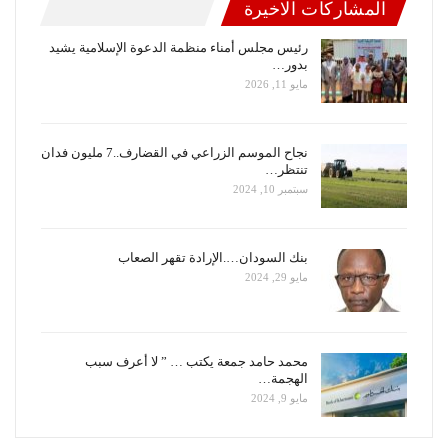
المشاركات الاخيرة
رئيس مجلس أمناء منظمة الدعوة الإسلامية يشيد
بدور…
مايو 11, 2026
نجاح الموسم الزراعي في القضارف..7 مليون فدان
تنتظر…
سبتمبر 10, 2024
بنك السودان….الإرادة تقهر الصعاب
مايو 29, 2024
محمد حامد جمعة يكتب … ” لا أعرف سبب
الهجمة…
مايو 9, 2024