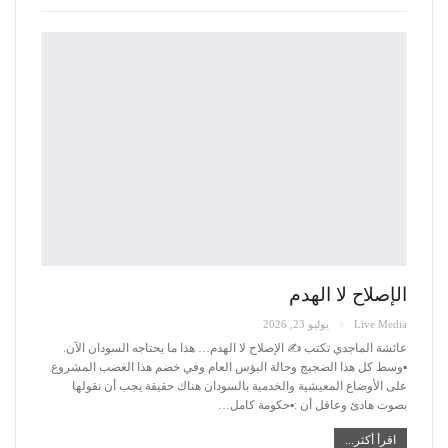
الإصلاح لا الهدم
Live Media
يوليو 23, 2026
عائشة الماجدي تكتب ✍️
الإصلاح لا الهدم… هذا ما يحتاجه السودان الآن.
▪️وسط كل هذا الضجيج وحالة البؤس العام وفي خضم هذا الغضب المشروع
على الأوضاع المعيشية والخدمية بالسودان هناك حقيقة يجب أن نقولها
بصوت هادئ وعاقل أن :▪️حكومة كامل
…
اقرأ أكثر...