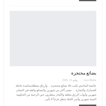
بضائع محتجزة
Live Media
يوليو 23, 2026
عائشة الماجدي تكتب ✍️
بضائع محتجزة… وأرزاق معطلةمناشدة عاجلة
للجمارك والتجارة …
مضى أكثر من شهرين والبضائع واقفة في المعابر
شهرين وأبواب الرزق مغلقة والتٌجار ينتظرون عين الرحمة من الحكومة
الميتة شهرين وأسر كاملة تنتظر فرجاً لا يأتي
…