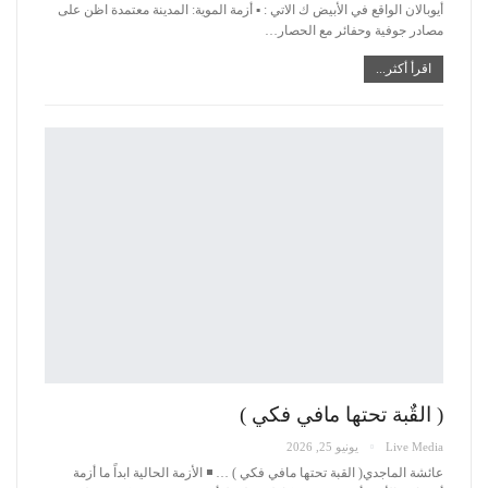
أيوبالان الواقع في الأبيض ك الاتي :
▪️ أزمة الموية: المدينة معتمدة اظن على
مصادر جوفية وحفائر مع الحصار
…
اقرأ أكثر...
( القٌبة تحتها مافي فكي )
Live Media
يونيو 25, 2026
عائشة الماجدي( القبة تحتها مافي فكي ) …
◾️ الأزمة الحالية ابداً ما أزمة