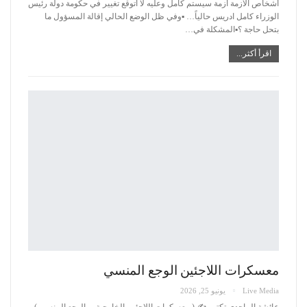
أشخاص الأزمة أزمة سيستم كامل وعليه لا أتوقع تغيير في حكومة دولة رئيس
الوزراء كامل ادريس حالياً…
▪️وفي ظل الوضع الحالي إقالة المسؤول ما
بتحل حاجة ؟▪️المشكلة في
…
اقرأ أكثر...
معسكرات اللاجئين الوجع المنسي
Live Media
يونيو 25, 2026
عائشة الماجدي تكتب ✍️
( معسكرات اللاجئين الخارجية… الوجع المنسي )