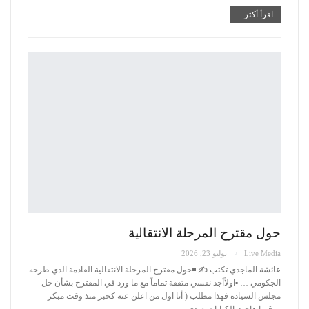
اقرأ أكثر...
حول مقترح المرحلة الانتقالية
Live Media
يوليو 23, 2026
عائشة الماجدي تكتب ✍️
◾️حول مقترح المرحلة الانتقالية القادمة الذي طرحه
الجكومي …
▪️اولاًأجد نفسي متفقة تماماً مع ما ورد في المقترح بشأن حل
مجلس السيادة فهذا مطلب ( أنا اول من اعلن عنه كخبر منذ وقت مبكر
ووقتها هاجت الكتابات ضدي
…