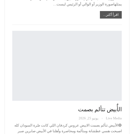
يمثلهاصورة الوزير أو الوالي أو الرئيس ليست
…
اقرأ أكثر...
الأٌبيض تتألم بصمت
Live Media
يونيو 25, 2026
🔴الأبيض تتألم بصمت
الابيض عروس كردفان اللي كانت صٌرة السودان كله
اصبحت هسي عطشانة ومتألمة ومحاصرة وأهلنا في الأبيض صابرين صبر