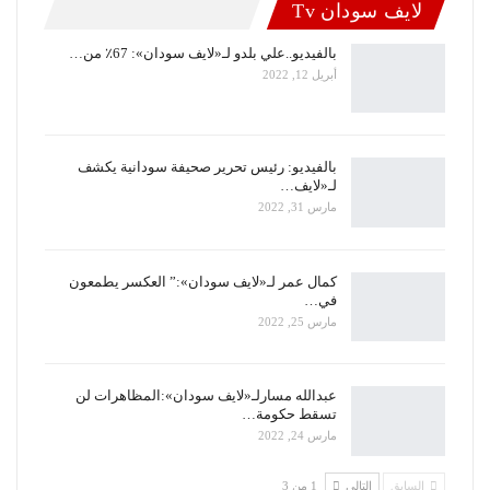
لايف سودان Tv
بالفيديو..علي بلدو لـ«لايف سودان»: 67٪ من…
أبريل 12, 2022
بالفيديو: رئيس تحرير صحيفة سودانية يكشف
لـ«لايف…
مارس 31, 2022
كمال عمر لـ«لايف سودان»:” العكسر يطمعون
في…
مارس 25, 2022
عبدالله مسارلـ«لايف سودان»:المظاهرات لن
تسقط حكومة…
مارس 24, 2022
السابق
التالي
1 من 3