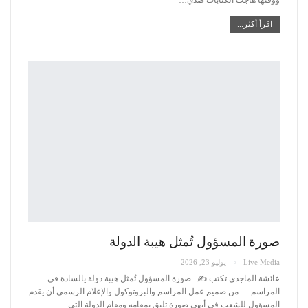
اقرأ أكثر...
صورة المسؤول تٌمثل هيبة الدولة
Live Media
يوليو 23, 2026
عائشة الماجدي تكتب ✍️..
صورة المسؤول تٌمثل هيبة دولة يالسادة في
المراسم …
من صميم عمل المراسم والبروتوكول والإعلام الرسمي أن يقدم
المسؤول للشعب في أبهى صورة تليق بمقامه ومقام الدولة التي