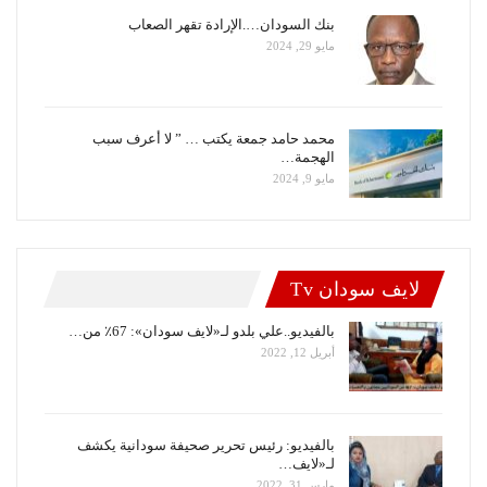
بنك السودان….الإرادة تقهر الصعاب
مايو 29, 2024
محمد حامد جمعة يكتب … ” لا أعرف سبب
الهجمة…
مايو 9, 2024
لايف سودان Tv
بالفيديو..علي بلدو لـ«لايف سودان»: 67٪ من…
أبريل 12, 2022
بالفيديو: رئيس تحرير صحيفة سودانية يكشف
لـ«لايف…
مارس 31, 2022