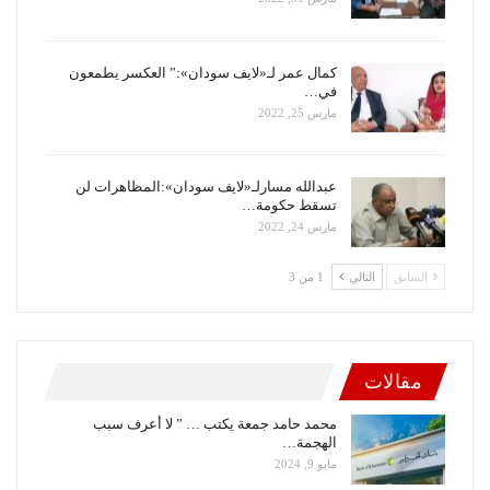
كمال عمر لـ«لايف سودان»:” العكسر يطمعون
في…
مارس 25, 2022
عبدالله مسارلـ«لايف سودان»:المظاهرات لن
تسقط حكومة…
مارس 24, 2022
السابق
التالي
1 من 3
مقالات
محمد حامد جمعة يكتب … ” لا أعرف سبب
الهجمة…
مايو 9, 2024