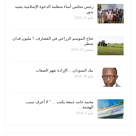
رئيس مجلس أمناء منظمة الدعوة الإسلامية يشيد
بدور…
مايو 11, 2026
نجاح الموسم الزراعي في القضارف..7 مليون فدان
تنتظر…
سبتمبر 10, 2024
بنك السودان….الإرادة تقهر الصعاب
مايو 29, 2024
محمد حامد جمعة يكتب … ” لا أعرف سبب
الهجمة…
مايو 9, 2024