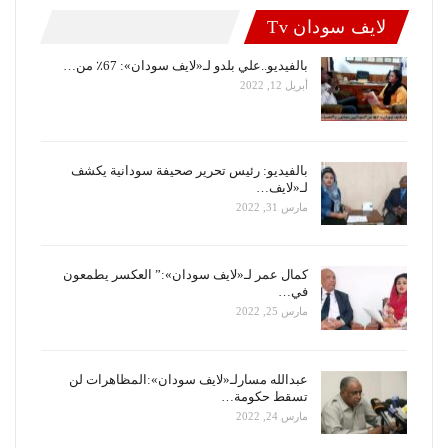
لايف سودان Tv
بالفيديو..علي بلدو لـ«لايف سودان»: 67٪ من…
أبريل 12, 2022
بالفيديو: رئيس تحرير صحيفة سودانية يكشف
لـ«لايف…
مارس 31, 2022
كمال عمر لـ«لايف سودان»:” العكسر يطمعون
في…
مارس 25, 2022
عبدالله مسارلـ«لايف سودان»:المظاهرات لن
تسقط حكومة…
مارس 24, 2022