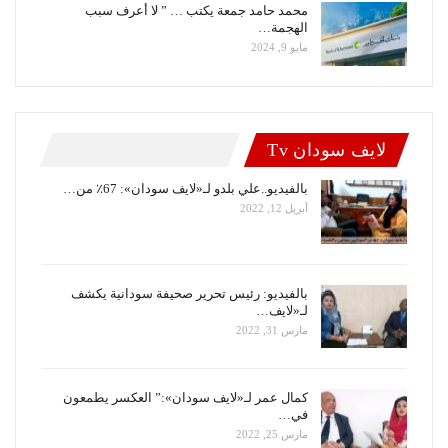
محمد حامد جمعة يكتب … ” لا أعرف سبب
الهجمة…
مايو 9, 2024
لايف سودان Tv
بالفيديو..علي بلدو لـ«لايف سودان»: 67٪ من…
أبريل 12, 2022
بالفيديو: رئيس تحرير صحيفة سودانية يكشف
لـ«لايف…
مارس 31, 2022
كمال عمر لـ«لايف سودان»:” العكسر يطمعون
في…
مارس 25, 2022