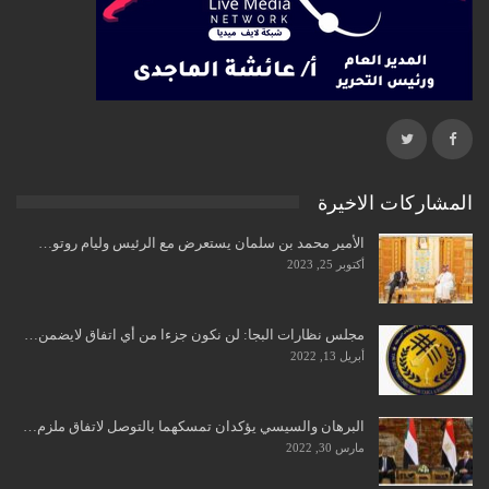
المشاركات الاخيرة
الأمير محمد بن سلمان يستعرض مع الرئيس وليام روتو…
أكتوبر 25, 2023
مجلس نظارات البجا: لن نكون جزءا من أي اتفاق لايضمن…
أبريل 13, 2022
البرهان والسيسي يؤكدان تمسكهما بالتوصل لاتفاق ملزم…
مارس 30, 2022