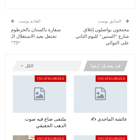
السابق بوست
القادم بوست
محتجون يواصلون إغلاق
سفارة باكستان بالخرطوم
شارع “الستين” لليوم الثاني
تحتفل بعيد الاستقلال الـ
على التوالي
“75”
قد يعجبك ايضا
الكل
UNCATEGORIZED
UNCATEGORIZED
عائشة الماجدي ✍️
ملتقى ضاع فيه صوت
الدهب الحقيقي
UNCATEGORIZED
UNCATEGORIZED