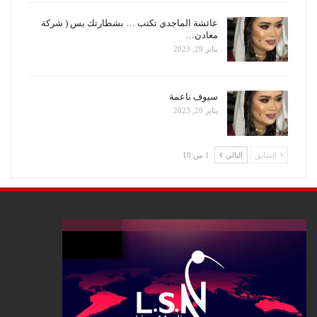
عائشة الماجدي تكتب … بشطارتك بس ( شركة
معادن…
يناير 29, 2023
سيوف ناعمة
يناير 20, 2023
السابق
التالي
1 من 10