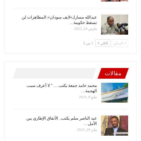
عبدالله مسارلـ«لايف سودان»:المظاهرات لن
تسقط حكومة…
مارس 24, 2022
السابق
التالي
1 من 3
مقالات
محمد حامد جمعة يكتب … ” لا أعرف سبب
الهجمة…
مايو 9, 2024
عبد الناصر سلم يكتب.. الأتفاق الإطاري بين
الأمل…
يناير 29, 2023