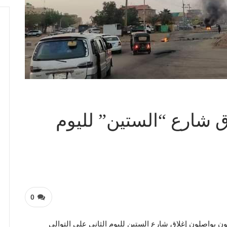
 شارع “الستين” لليوم
0
ن يواصلون إغلاق شارع الستين لليوم الثاني على التوالي