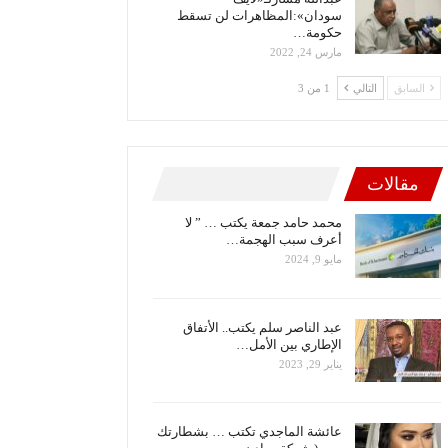
سودان»:المظاهرات لن تسقط
حكومة…
مارس 24, 2022
السابق
التالي
1 من 3
مقالات
محمد حامد جمعة يكتب … ” لا
أعرف سبب الهجمة…
مايو 9, 2024
عبد الناصر سلم يكتب.. الأتفاق
الإطاري بين الأمل…
يناير 29, 2023
عائشة الماجدي تكتب … بشطارتك