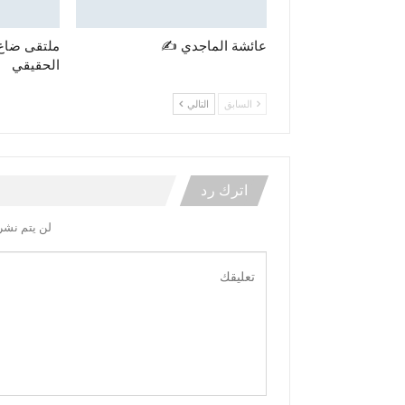
عائشة الماجدي ✍️
ملتقى ضاع
الحقيقي
السابق
التالي
اترك رد
لن يتم نشر 