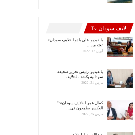
لايف سودان Tv
بالفيديو..علي بلدو لـ«لايف سودان»:
67٪ من…
أبريل 12, 2022
بالفيديو: رئيس تحرير صحيفة
سودانية يكشف لـ«لايف…
مارس 31, 2022
كمال عمر لـ«لايف سودان»:”
العكسر يطمعون في…
مارس 25, 2022
عبدالله مسارلـ«لايف