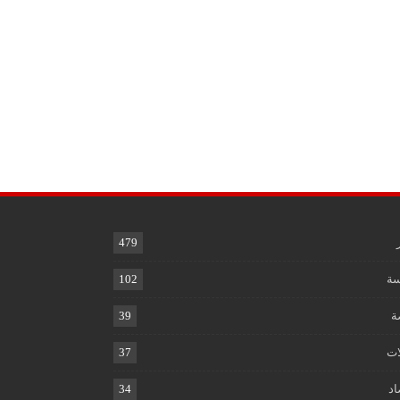
479
ة
102
ة
39
ات
37
اد
34