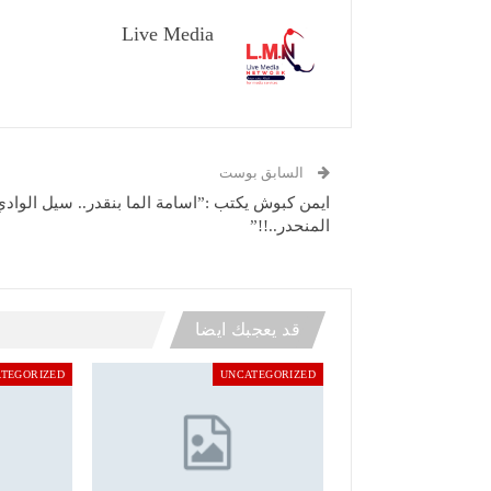
Live Media
السابق بوست
ايمن كبوش يكتب :”اسامة الما بنقدر.. سيل الوادي
المنحدر..!!”
قد يعجبك ايضا
TEGORIZED
UNCATEGORIZED