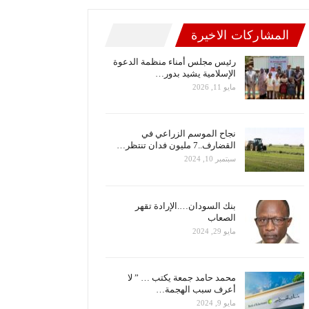
المشاركات الاخيرة
رئيس مجلس أمناء منظمة الدعوة
الإسلامية يشيد بدور…
مايو 11, 2026
نجاح الموسم الزراعي في
القضارف..7 مليون فدان تنتظر…
سبتمبر 10, 2024
بنك السودان….الإرادة تقهر
الصعاب
مايو 29, 2024
محمد حامد جمعة يكتب … ” لا
أعرف سبب الهجمة…
مايو 9, 2024