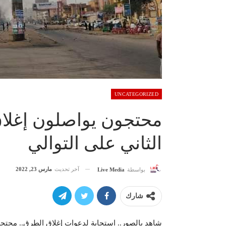
UNCATEGORIZED
محتجون يواصلون إغلاق
الثاني على التوالي
آخر تحديث
مارس 23, 2022
بواسطة
Live Media
شارك
شاهد بالصور.. استجابة لدعوات إغلاق الطرق.. محتجو