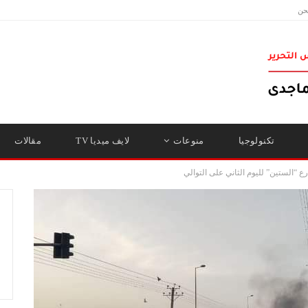
حن
تكنولوجيا
منوعات
لايف ميديا TV
مقالات
 “الستين” لليوم الثاني على التوالي