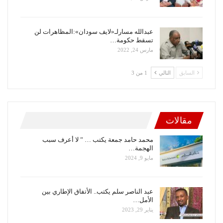
عبدالله مسارلـ«لايف سودان»:المظاهرات لن
تسقط حكومة…
مارس 24, 2022
السابق
التالي
1 من 3
مقالات
محمد حامد جمعة يكتب … ” لا أعرف سبب
الهجمة…
مايو 9, 2024
عبد الناصر سلم يكتب.. الأتفاق الإطاري بين
الأمل…
يناير 29, 2023