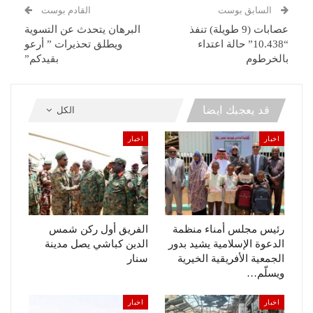
السابق بوست
القادم بوست
عصابات (9 طويلة) تنفذ
البرهان يتحدث عن التسوية
“10.438” حالة اعتداء
ويطلق تحذيرات ” أرعو
بالخرطوم
بقيدكم”
قد يعجبك ايضا
الكل
اخبار
اخبار
رئيس مجلس أمناء منظمة
الفريق أول ركن شمس
الدعوة الإسلامية يشيد بدور
الدين كباشي يصل مدينة
الجمعية الأفريقية الخيرية
سنار
ويسلّم…
اخبار
اخبار