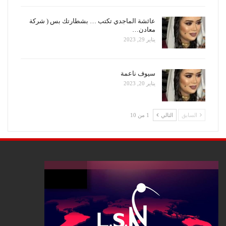
عائشة الماجدي تكتب … بشطارتك بس ( شركة
معادن…
يناير 29, 2023
سيوف ناعمة
يناير 20, 2023
السابق
التالي
1 من 10