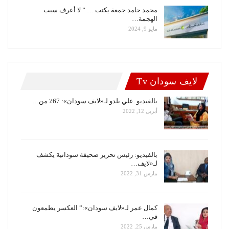
محمد حامد جمعة يكتب … ” لا أعرف سبب
الهجمة…
مايو 9, 2024
لايف سودان Tv
بالفيديو..علي بلدو لـ«لايف سودان»: 67٪ من…
أبريل 12, 2022
بالفيديو: رئيس تحرير صحيفة سودانية يكشف
لـ«لايف…
مارس 31, 2022
كمال عمر لـ«لايف سودان»:” العكسر يطمعون
في…
مارس 25, 2022