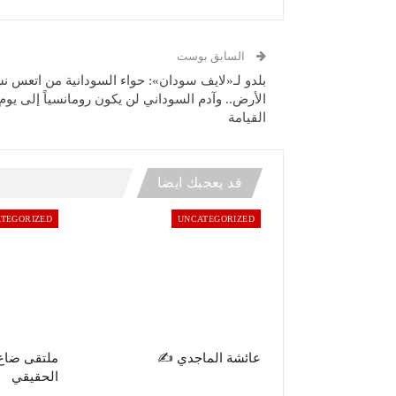
السابق بوست
بلدو لـ«لايف سودان»: حواء السودانية من اتعس نس
الأرض.. وآدم السوداني لن يكون رومانسياً إلى يوم
القيامة
قد يعجبك ايضا
TEGORIZED
UNCATEGORIZED
عائشة الماجدي ✍️
ملتقى ضاع
الحقيقي