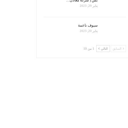
بس ( شركة معادن…
يناير 29, 2023
سيوف ناعمة
يناير 20, 2023
السابق
التالي
1 من 10