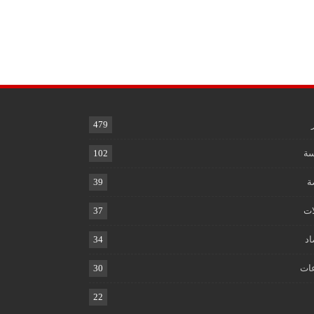
479
ة
102
ة
39
ات
37
اد
34
ات
30
22