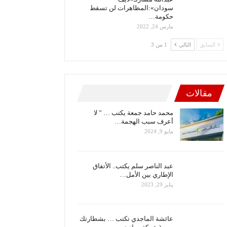
سودان»:المظاهرات لن تسقط
حكومة…
مارس 24, 2022
السابق
التالي
1 من 3
مقالات
محمد حامد جمعة يكتب … ” لا
أعرف سبب الهجمة…
مايو 9, 2024
عبد الناصر سلم يكتب.. الأتفاق
الإطاري بين الأمل…
يناير 29, 2023
عائشة الماجدي تكتب … بشطارتك