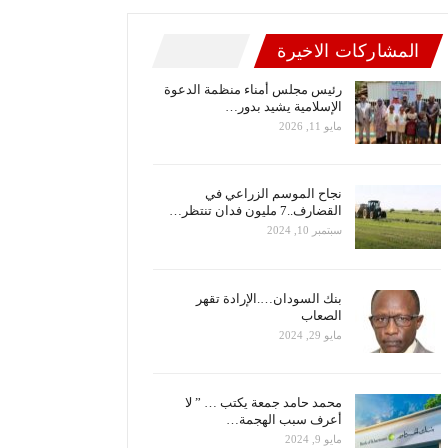
المشاركات الاخيرة
رئيس مجلس أمناء منظمة الدعوة
الإسلامية يشيد بدور…
مايو 11, 2026
نجاح الموسم الزراعي في
القضارف..7 مليون فدان تنتظر…
سبتمبر 10, 2024
بنك السودان….الإرادة تقهر
الصعاب
مايو 29, 2024
محمد حامد جمعة يكتب … ” لا
أعرف سبب الهجمة…
مايو 9, 2024