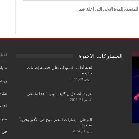
لمتصفح للمرة الأولى التي أعلق فيها.
اخبار
المشاركات الاخيرة
لجنة أطباء السودان تعلن حصيلة إصابات
سياس
جديدة
مارس 29, 2022
رياض
مقال
عروة الصادق ل”لايف ميديا ” هذا ماتبقى…
أكتوبر 24, 2022
اقتص
منوع
البرهان : إشارات النصر تلوح في الأفق وقريباً
سيعود…
يناير 31, 2024
فن