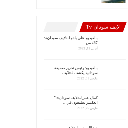
لايف سودان Tv
بالفيديو..علي بلدو لـ«لايف سودان»:
67٪ من…
أبريل 12, 2022
بالفيديو: رئيس تحرير صحيفة
سودانية يكشف لـ«لايف…
مارس 31, 2022
كمال عمر لـ«لايف سودان»:”
العكسر يطمعون في…
مارس 25, 2022
عبدالله مسارلـ«لايف