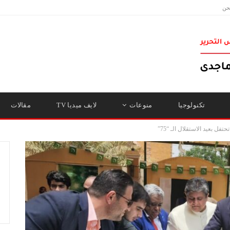
حن
تكنولوجيا
منوعات
لايف ميديا TV
مقالات
ل بعيد الاستقلال الـ “75”