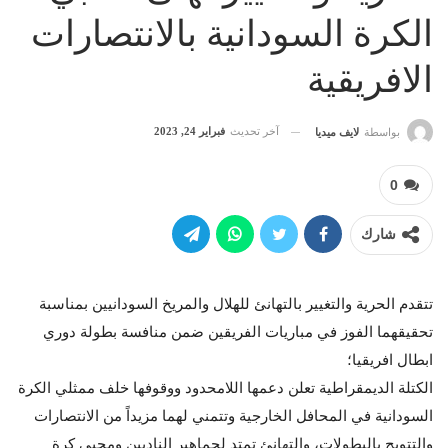
الكرة السودانية بالانتصارات
الافريقية
آخر تحديث
فبراير 24, 2023
بواسطة
لايف ميديا
0
شارك
تتقدم الحرية والتغيير بالتهانئ للهلال والمريخ السودانيين بمناسبة
تحقيقهما الفوز في مباريات الفريقين ضمن منافسة بطولة دوري
ابطال افريقيا؛
الكتلة الديمقراطية تعلن دعمها اللامحدود ووقوفها خلف ممثلي الكرة
السودانية في المحافل الخارجية وتتمني لهما مزيداً من الانتصارات
والتتويج بالبطولات، والتهانئ تمتد لجماهير الناديين ومحبي كرة