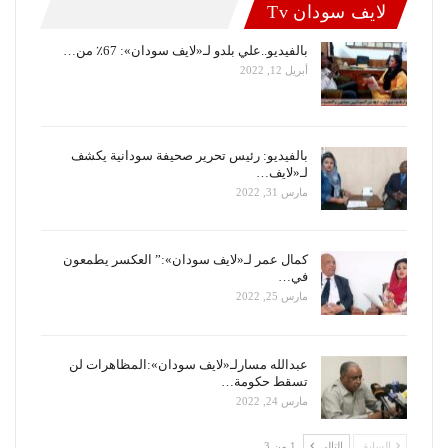
لايف سودان Tv
بالفيديو..علي بلدو لـ«لايف سودان»: 67٪ من…
أبريل 12, 2022
بالفيديو: رئيس تحرير صحيفة سودانية يكشف
لـ«لايف…
مارس 31, 2022
كمال عمر لـ«لايف سودان»:” العكسر يطمعون
في…
مارس 25, 2022
عبدالله مسارلـ«لايف سودان»:المظاهرات لن
تسقط حكومة…
مارس 24, 2022
السابق
التالي
1 من 3