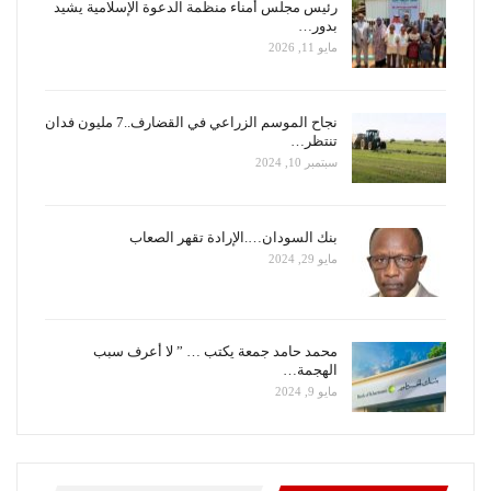
رئيس مجلس أمناء منظمة الدعوة الإسلامية يشيد
بدور…
مايو 11, 2026
نجاح الموسم الزراعي في القضارف..7 مليون فدان
تنتظر…
سبتمبر 10, 2024
بنك السودان….الإرادة تقهر الصعاب
مايو 29, 2024
محمد حامد جمعة يكتب … ” لا أعرف سبب
الهجمة…
مايو 9, 2024