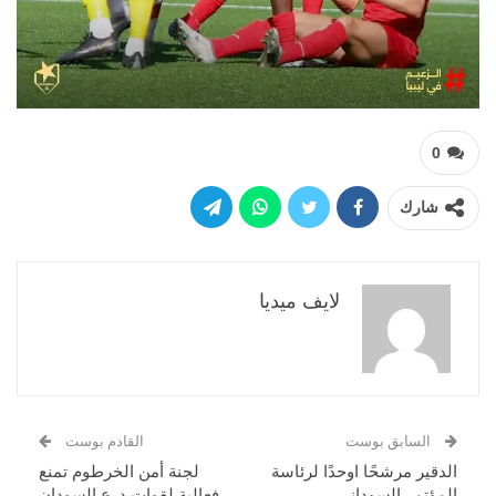
0
شارك
لايف ميديا
السابق بوست
القادم بوست
الدقير مرشحًا اوحدًا لرئاسة
لجنة أمن الخرطوم تمنع
المؤتمر السوداني
فعالية لقوات درع السودان