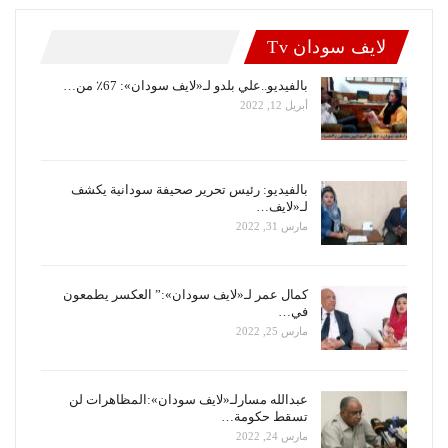
لايف سودان Tv
بالفيديو..علي بلدو لـ«لايف سودان»: 67٪ من…
أبريل 12, 2022
بالفيديو: رئيس تحرير صحيفة سودانية يكشف
لـ«لايف…
مارس 31, 2022
كمال عمر لـ«لايف سودان»:” العكسر يطمعون
في…
مارس 25, 2022
عبدالله مسارلـ«لايف سودان»:المظاهرات لن
تسقط حكومة…
مارس 24, 2022