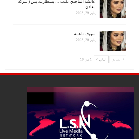
عائشة الماجدي تكتب … بشطارتك بس ( شركة
معادن…
يناير 29, 2023
سيوف ناعمة
يناير 20, 2023
السابق
التالي
1 من 10