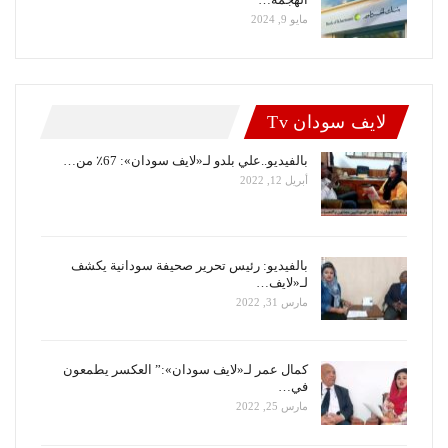
مايو 9, 2024
لايف سودان Tv
بالفيديو..علي بلدو لـ«لايف سودان»: 67٪ من…
أبريل 12, 2022
بالفيديو: رئيس تحرير صحيفة سودانية يكشف
لـ«لايف…
مارس 31, 2022
كمال عمر لـ«لايف سودان»:” العكسر يطمعون
في…
مارس 25, 2022