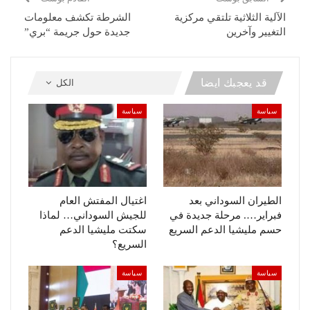
الآلية الثلاثية تلتقي مركزية
الشرطة تكشف معلومات
التغيير وآخرين
جديدة حول جريمة “بري”
قد يعجبك ايضا
الكل
سياسة
سياسة
الطيران السوداني بعد
اغتيال المفتش العام
فبراير…. مرحلة جديدة في
للجيش السوداني… لماذا
حسم مليشيا الدعم السريع
سكتت مليشيا الدعم
السريع؟
سياسة
سياسة