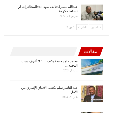
عبدالله مسارلـ«لايف سودان»:المظاهرات لن
تسقط حكومة…
مارس 24, 2022
السابق
التالي
1 من 3
مقالات
محمد حامد جمعة يكتب … ” لا أعرف سبب
الهجمة…
مايو 9, 2024
عبد الناصر سلم يكتب.. الأتفاق الإطاري بين
الأمل…
يناير 29, 2023