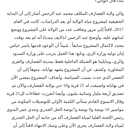
ماذا قال الوالي؟
والي ولاية القضارف المكلف محمد عبد الرحمن أشار إلى أن البداية
الحقيقية لمشروع مياه الولاية أي بعد الدراسات، كانت في العام
2017، لافتاً إلى مرور وتعاقب عدد من الولاة على المشروع ووضع
لبناتهم عليه. وأوضح عبد الرحمن لـ(لايف ميديا) أنه لم يعد بوقت
محدد لاكتمال المشروع سابقاً ، مُبيناً أن الوعود قدمها ياسر عباس
إبان توليه وزارة الري، وتابع: هذا العمل يترتب على وزارة السدود
والري، ومايلينا هو الشبكة الداخلية فقط بمدينة القضارف والقرى
المجاورة. وكشف عن أن المشروع يشهد نهاياته، منوهاً إلى أن
التعسر الذي حدث بسبب السياسة. وأضاف: المشروع يمضي الآن
في نهاياته واضيفت له 25 قرية و18 حي بولاية القضارف،والآن تم
تصديق أربعة مليار وثمانية مليون، وأيضا اتفرزت عطاءات لل25 قرية
وقال الاسبوع القادم ستأتي الكمية الأولى للتوصيلات المكونة من
مواسير 10 بوصة و8 بوصة و7بوصة.الحل الجذري وجدي عمر البدوي
رئيس اللجنة العليا لمياة القضارف أكد من جانبه أن الحل الجذري
لمياه ولاية القضارف يجري الآن وعلى وشك الانتهاء،لافتاً إلى أن