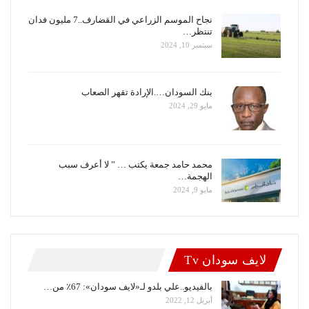
نجاح الموسم الزراعي في القضارف..7 مليون فدان
تنتظر…
سبتمبر 10, 2024
بنك السودان….الإرادة تقهر الصعاب
مايو 29, 2024
محمد حامد جمعة يكتب … ” لا أعرف سبب
الهجمة…
مايو 9, 2024
لايف سودان Tv
بالفيديو..علي بلدو لـ«لايف سودان»: 67٪ من…
أبريل 12, 2022