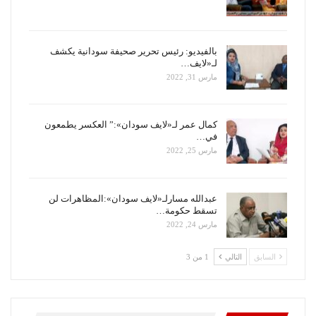
بالفيديو: رئيس تحرير صحيفة سودانية يكشف
لـ«لايف…
مارس 31, 2022
كمال عمر لـ«لايف سودان»:” العكسر يطمعون
في…
مارس 25, 2022
عبدالله مسارلـ«لايف سودان»:المظاهرات لن
تسقط حكومة…
مارس 24, 2022
السابق
التالي
1 من 3