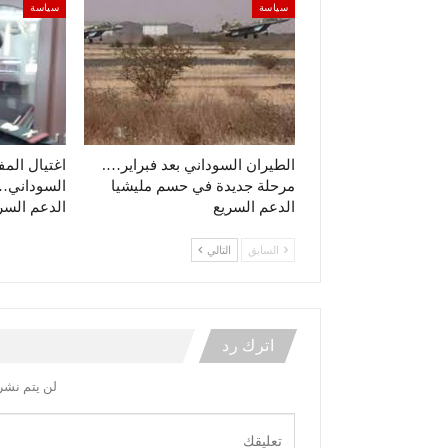
سياسة
سياسة
الطيران السوداني بعد فبراير….
اغتيال الم
مرحلة جديدة في حسم مليشيا
السوداني… 
الدعم السريع
الدعم السر
السابق
التالي
اترك رد
لن يتم نشر 