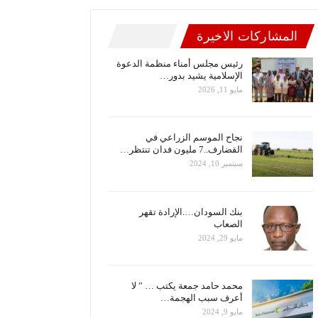
المشاركات الاخيرة
رئيس مجلس أمناء منظمة الدعوة
الإسلامية يشيد بدور…
مايو 11, 2026
نجاح الموسم الزراعي في
القضارف..7 مليون فدان تنتظر…
سبتمبر 10, 2024
بنك السودان….الإرادة تقهر
الصعاب
مايو 29, 2024
محمد حامد جمعة يكتب … ” لا
أعرف سبب الهجمة…
مايو 9, 2024