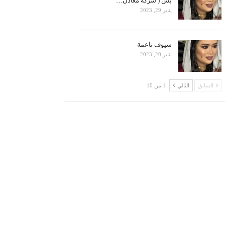
بس ( شركة معادن…
يناير 29, 2023
سيوف ناعمة
يناير 20, 2023
السابق
التالي
1 من 10