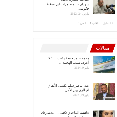
سودان»:المظاهرات لن تسقط
حكومة…
مارس 24, 2022
السابق
التالي
1 من 3
مقالات
محمد حامد جمعة يكتب … ” لا
أعرف سبب الهجمة…
مايو 9, 2024
عبد الناصر سلم يكتب.. الأتفاق
الإطاري بين الأمل…
يناير 29, 2023
عائشة الماجدي تكتب … بشطارتك