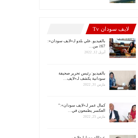
لايف سودان Tv
بالفيديو..علي بلدو لـ«لايف سودان»:
67٪ من…
أبريل 12, 2022
بالفيديو: رئيس تحرير صحيفة
سودانية يكشف لـ«لايف…
مارس 31, 2022
كمال عمر لـ«لايف سودان»:”
العكسر يطمعون في…
مارس 25, 2022
عبدالله مسارلـ«لايف