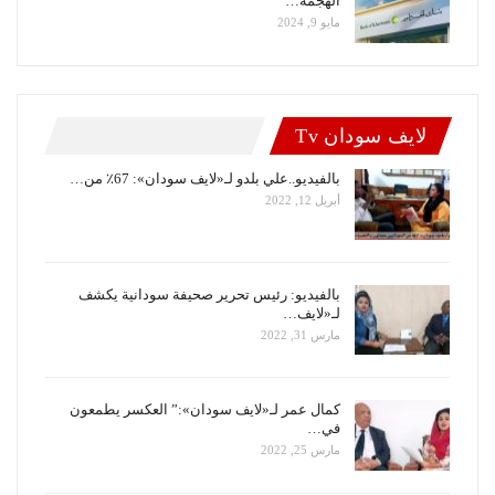
الهجمة…
مايو 9, 2024
لايف سودان Tv
بالفيديو..علي بلدو لـ«لايف سودان»: 67٪ من…
أبريل 12, 2022
بالفيديو: رئيس تحرير صحيفة سودانية يكشف
لـ«لايف…
مارس 31, 2022
كمال عمر لـ«لايف سودان»:” العكسر يطمعون
في…
مارس 25, 2022