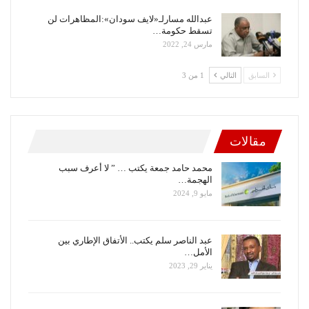
عبدالله مسارلـ«لايف سودان»:المظاهرات لن
تسقط حكومة…
مارس 24, 2022
السابق
التالي
1 من 3
مقالات
محمد حامد جمعة يكتب … ” لا أعرف سبب
الهجمة…
مايو 9, 2024
عبد الناصر سلم يكتب.. الأتفاق الإطاري بين
الأمل…
يناير 29, 2023