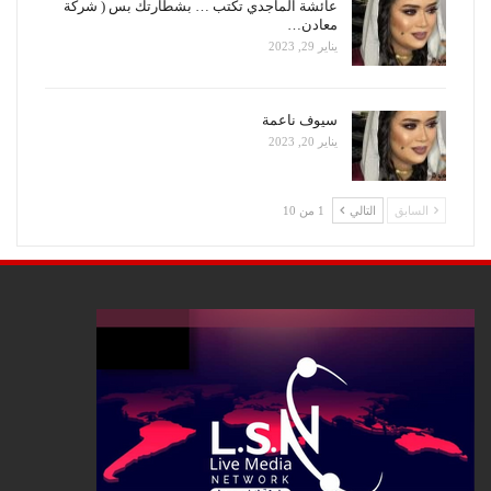
عائشة الماجدي تكتب … بشطارتك بس ( شركة
معادن…
يناير 29, 2023
سيوف ناعمة
يناير 20, 2023
السابق
التالي
1 من 10