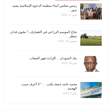
رئيس مجلس أمناء منظمة الدعوة الإسلامية يشيد
بدور…
مايو 11, 2026
نجاح الموسم الزراعي في القضارف..7 مليون فدان
تنتظر…
سبتمبر 10, 2024
بنك السودان….الإرادة تقهر الصعاب
مايو 29, 2024
محمد حامد جمعة يكتب … ” لا أعرف سبب
الهجمة…
مايو 9, 2024