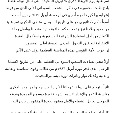
تمر علينا يوم الأربعاء ذكرى 6/ أبريل المجيدة التي تمثل لوحة عطاء
باذخ ظلت محفورة في ذاكرة الشعب السوداني الأبي الذي من فرط
إعجابه بها كررها مرة أخرى في لوحة 6/ أبريل 2019م حين أسقط
أسوأ حكم دكتاتوري مر علي تاريخ السودان وهاهي الذكرى تمر علينا
من جديد وبلادنا ترزح تحت حكم طاغية جديد وشعبنا يواصل رحلة
الكفاح من أجل استعادة الشرعية الدستورية واستكمال الفترة
الانتقالية لتحقيق التحول المدني الديمقراطي المنشود.
إن حزب الأمة القومي بهذه المناسبة العظيمة يؤكد على الآتي:
أولاً :يحي نضالات الشعب السوداني العظيم على مر التاريخ لاسيما
الرعيل الذي فجر ثورة أبريل ١٩٨٦م من طلاب وقوي سياسية ونقابية
ومدنية وكذلك ثوار وثائرات ثورة ديسمبرالمجيدة.
ثانياً :نترحم على أرواح شهدائنا الأبرار الذين جعلوا من هذه الذكرى
مناسبة للفخر والإعزاز لاسيما شهداء ثورة ديسمبرالمجيدة وندعو
للجرحى بعاجل الشفاء والأمل معقود بعودة المفقودين بإذن الله.
ثالثاً: إن نضالات الشعب السوداني على مر التاريخ أكدت وبصورة