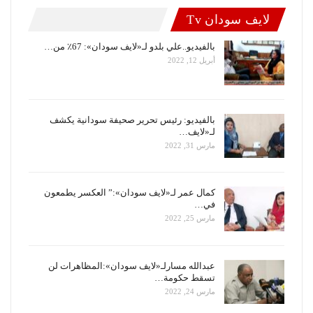
لايف سودان Tv
بالفيديو..علي بلدو لـ«لايف سودان»: 67٪ من…
أبريل 12, 2022
بالفيديو: رئيس تحرير صحيفة سودانية يكشف
لـ«لايف…
مارس 31, 2022
كمال عمر لـ«لايف سودان»:” العكسر يطمعون
في…
مارس 25, 2022
عبدالله مسارلـ«لايف سودان»:المظاهرات لن
تسقط حكومة…
مارس 24, 2022