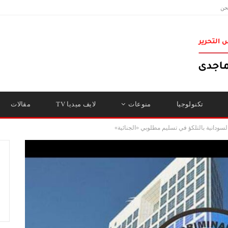
حن
تكنولوجيا
منوعات
لايف ميديا TV
مقالات
لسودانية بالتلكؤ في تسليم مطلوبي «الجنائية»