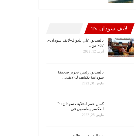
لايف سودان Tv
بالفيديو..علي بلدو لـ«لايف سودان»:
67٪ من…
أبريل 12, 2022
بالفيديو: رئيس تحرير صحيفة
سودانية يكشف لـ«لايف…
مارس 31, 2022
كمال عمر لـ«لايف سودان»:”
العكسر يطمعون في…
مارس 25, 2022
عبدالله مسارلـ«لايف