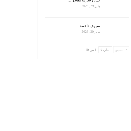
بس ( شركة معادن…
يناير 29, 2023
سيوف ناعمة
يناير 20, 2023
السابق
التالي
1 من 10