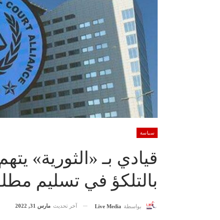
سياسة
قيادي بـ «الثورية» يته
بالتلكؤ في تسليم مطلو
آخر تحديث
مارس 31, 2022
بواسطة
Live Media