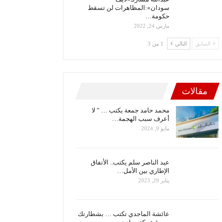
سودان»:المظاهرات لن تسقط
حكومة…
مارس 24, 2022
السابق
التالي
1 من 3
مقالات
محمد حامد جمعة يكتب … ” لا
أعرف سبب الهجمة…
مايو 9, 2024
عبد الناصر سلم يكتب.. الأتفاق
الإطاري بين الأمل…
يناير 29, 2023
عائشة الماجدي تكتب … بشطارتك