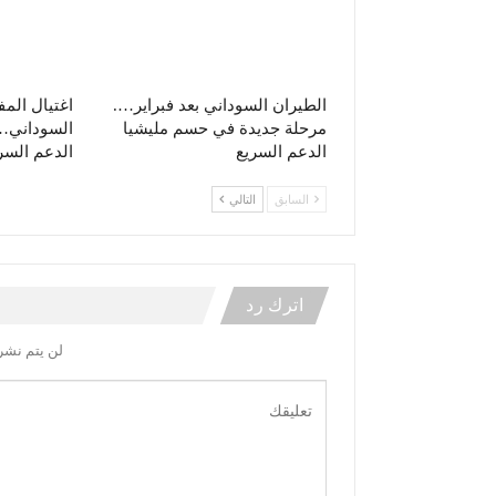
الطيران السوداني بعد فبراير….
اغتيال الم
مرحلة جديدة في حسم مليشيا
السوداني… 
الدعم السريع
الدعم السر
السابق
التالي
اترك رد
لن يتم نشر 