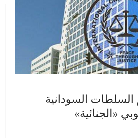
م السلطات السودانية
بي «الجنائية»