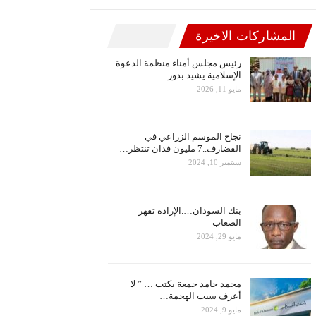
المشاركات الاخيرة
رئيس مجلس أمناء منظمة الدعوة
الإسلامية يشيد بدور…
مايو 11, 2026
نجاح الموسم الزراعي في
القضارف..7 مليون فدان تنتظر…
سبتمبر 10, 2024
بنك السودان….الإرادة تقهر
الصعاب
مايو 29, 2024
محمد حامد جمعة يكتب … ” لا
أعرف سبب الهجمة…
مايو 9, 2024