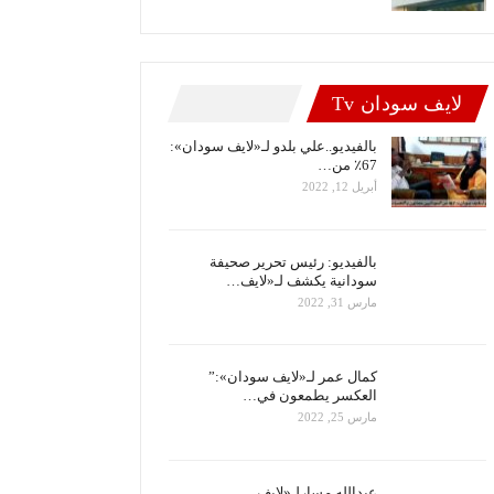
لايف سودان Tv
بالفيديو..علي بلدو لـ«لايف سودان»:
67٪ من…
أبريل 12, 2022
بالفيديو: رئيس تحرير صحيفة
سودانية يكشف لـ«لايف…
مارس 31, 2022
كمال عمر لـ«لايف سودان»:”
العكسر يطمعون في…
مارس 25, 2022
عبدالله مسارلـ«لايف