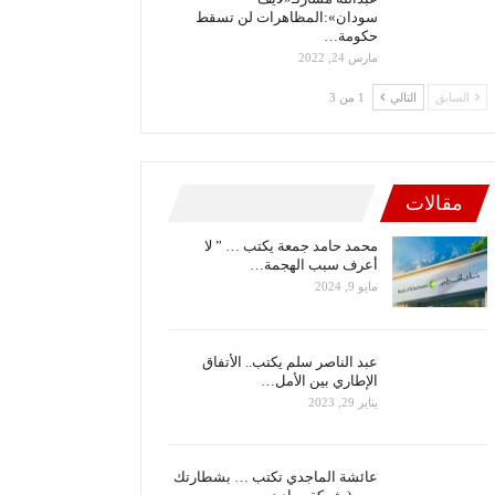
سودان»:المظاهرات لن تسقط
حكومة…
مارس 24, 2022
السابق
التالي
1 من 3
مقالات
محمد حامد جمعة يكتب … ” لا
أعرف سبب الهجمة…
مايو 9, 2024
عبد الناصر سلم يكتب.. الأتفاق
الإطاري بين الأمل…
يناير 29, 2023
عائشة الماجدي تكتب … بشطارتك