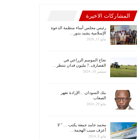
المشاركات الاخيرة
رئيس مجلس أمناء منظمة الدعوة
الإسلامية يشيد بدور…
مايو 11, 2026
نجاح الموسم الزراعي في
القضارف..7 مليون فدان تنتظر…
سبتمبر 10, 2024
بنك السودان….الإرادة تقهر
الصعاب
مايو 29, 2024
محمد حامد جمعة يكتب … ” لا
أعرف سبب الهجمة…
مايو 9, 2024