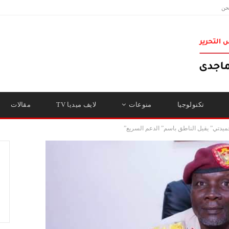
حن
تكنولوجيا
منوعات
لايف ميديا TV
مقالات
ميدتي” يقيل الناطق باسم” الدعم السريع”