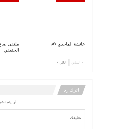
عائشة الماجدي ✍️
ملتقى ضاع
الحقيقي
السابق
التالي
اترك رد
لن يتم نشر 