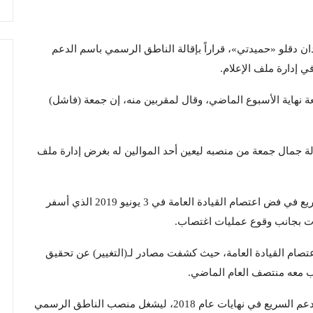
ن دقلو «حميدتي»، قراراً بإقالة الناطق الرسمي باسم الدعم
 إدارة ملف الإعلام.
ة نهاية الأسبوع الماضي، وقال لمقربين منه، إن جمعة (فاشل)
الة جمال جمعة من منصبه ليعين أحد الموالين له بغرض إدارة ملف
وأكدت فيديوهات وشهادات مشاركة قوات الدعم السريع في فض اعتصام القيادة العامة في 3 يونيو 2019 الذي أسفر
تصام القيادة العامة، حيث كشفت مصادر لـ(التغيير) عن تحقيق
يب معه منتصف العام الماضي.
وجمعة في الأصل، ضابط بالقوات المسلحة، انتدب للدعم السريع في نهايات عام 2018، ليشغل منصب الناطق الرسمي