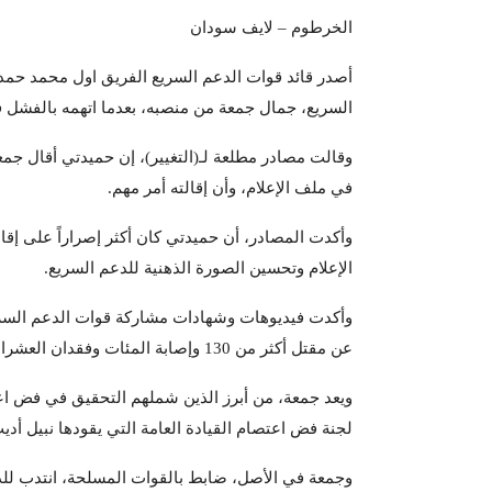
الخرطوم – لايف سودان
أصدر قائد قوات الدعم السريع الفريق اول محمد حمدا
السريع، جمال جمعة من منصبه، بعدما اتهمه بالفشل في
وقالت مصادر مطلعة لـ(التغيير)، إن حميدتي أقال جمع
في ملف الإعلام، وأن إقالته أمر مهم.
وأكدت المصادر، أن حميدتي كان أكثر إصراراً على إق
الإعلام وتحسين الصورة الذهنية للدعم السريع.
عن مقتل أكثر من 130 وإصابة المئات وفقدان العشرات بجانب وقوع عمليات اغتصاب.
ويعد جمعة، من أبرز الذين شملهم التحقيق في فض اع
لجنة فض اعتصام القيادة العامة التي يقودها نبيل أد