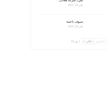
بس ( شركة معادن…
يناير 29, 2023
سيوف ناعمة
يناير 20, 2023
السابق
التالي
1 من 10