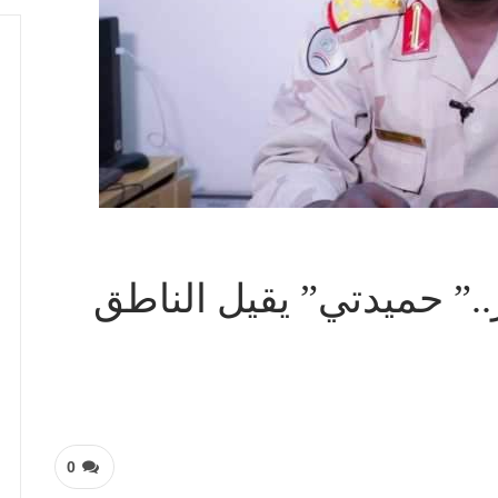
.” حميدتي” يقيل الناطق
0