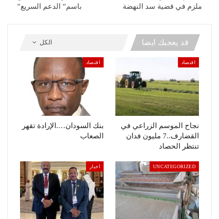
ملزم في قضية سد النهضة
باسم” الدعم السريع”
قد يعجبك ايضا
الكل
اقتصاد
اقتصاد
نجاح الموسم الزراعي في
بنك السودان….الإرادة تقهر
القضارف..7 مليون فدان
الصعاب
تنتظر الحصاد
UNCATEGORIZED
اخبار