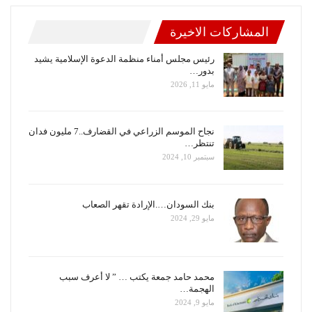
المشاركات الاخيرة
رئيس مجلس أمناء منظمة الدعوة الإسلامية يشيد
بدور…
مايو 11, 2026
نجاح الموسم الزراعي في القضارف..7 مليون فدان
تنتظر…
سبتمبر 10, 2024
بنك السودان….الإرادة تقهر الصعاب
مايو 29, 2024
محمد حامد جمعة يكتب … ” لا أعرف سبب
الهجمة…
مايو 9, 2024