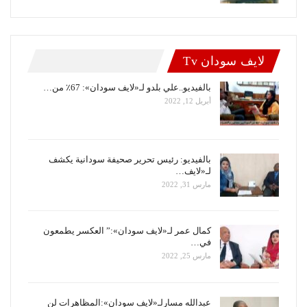
لايف سودان Tv
بالفيديو..علي بلدو لـ«لايف سودان»: 67٪ من…
أبريل 12, 2022
بالفيديو: رئيس تحرير صحيفة سودانية يكشف
لـ«لايف…
مارس 31, 2022
كمال عمر لـ«لايف سودان»:” العكسر يطمعون
في…
مارس 25, 2022
عبدالله مسارلـ«لايف سودان»:المظاهرات لن