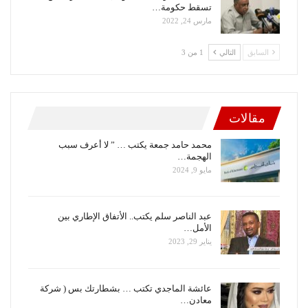
تسقط حكومة…
مارس 24, 2022
السابق
التالي
1 من 3
مقالات
محمد حامد جمعة يكتب … ” لا أعرف سبب
الهجمة…
مايو 9, 2024
عبد الناصر سلم يكتب.. الأتفاق الإطاري بين
الأمل…
يناير 29, 2023
عائشة الماجدي تكتب … بشطارتك بس ( شركة
معادن…