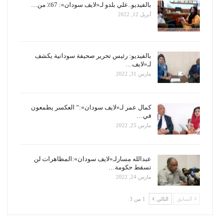
بالفيديو..علي بلدو لـ«لايف سودان»: 67٪ من…
أبريل 12, 2022
بالفيديو: رئيس تحرير صحيفة سودانية يكشف
لـ«لايف…
مارس 31, 2022
كمال عمر لـ«لايف سودان»:” العكسر يطمعون
في…
مارس 25, 2022
عبدالله مسارلـ«لايف سودان»:المظاهرات لن
تسقط حكومة…
مارس 24, 2022
السابق
التالي
1 من 3