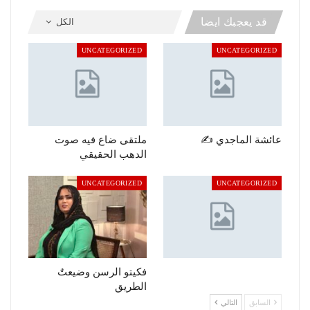
قد يعجبك ايضا
الكل
UNCATEGORIZED
UNCATEGORIZED
عائشة الماجدي ✍️
ملتقى ضاع فيه صوت
الدهب الحقيقي
UNCATEGORIZED
UNCATEGORIZED
فكيتو الرسن وضيعتٌ
الطريق
السابق
التالي