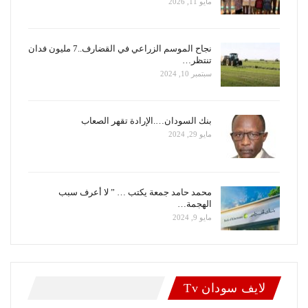
مايو 11, 2026
نجاح الموسم الزراعي في القضارف..7 مليون فدان
تنتظر…
سبتمبر 10, 2024
بنك السودان….الإرادة تقهر الصعاب
مايو 29, 2024
محمد حامد جمعة يكتب … ” لا أعرف سبب
الهجمة…
مايو 9, 2024
لايف سودان Tv