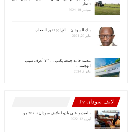
تنتظر…
سبتمبر 10, 2024
بنك السودان….الإرادة تقهر الصعاب
مايو 29, 2024
محمد حامد جمعة يكتب … ” لا أعرف سبب
الهجمة…
مايو 9, 2024
لايف سودان Tv
بالفيديو..علي بلدو لـ«لايف سودان»: 67٪ من…
أبريل 12, 2022