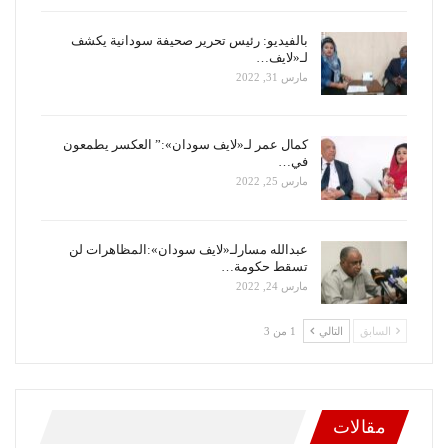
بالفيديو: رئيس تحرير صحيفة سودانية يكشف
لـ«لايف…
مارس 31, 2022
كمال عمر لـ«لايف سودان»:” العكسر يطمعون
في…
مارس 25, 2022
عبدالله مسارلـ«لايف سودان»:المظاهرات لن
تسقط حكومة…
مارس 24, 2022
السابق
التالي
1 من 3
مقالات