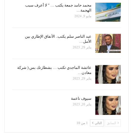
محمد حامد جمعة يكتب … ” لا أعرف سبب
الهجمة…
مايو 9, 2024
عبد الناصر سلم يكتب.. الأتفاق الإطاري بين
الأمل…
يناير 29, 2023
عائشة الماجدي تكتب … بشطارتك بس ( شركة
معادن…
يناير 29, 2023
سيوف ناعمة
يناير 20, 2023
السابق
التالي
1 من 10