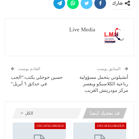
شارك
Live Media
السابق بوست
القادم بوست
أنشيلوتي يتحمل مسؤولية
حسين خوجلي يكتب:”الحب
رباعية الكلاسيكو ويفسر
في حدائق ٦ أبريل”
مركز مودريتش الغريب
قد يعجبك ايضا
الكل
UNCATEGORIZED
UNCATEGORIZED