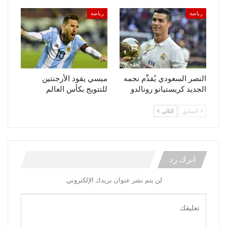
رياضة
رياضة
النصر السعودي يُقدِّم نجمه
ميسي يقود الأرجنتين
الجديد كريستيانو رونالدو
للتتويج بكأس العالم
السابق
التالي
اترك رد
لن يتم نشر عنوان بريدك الإلكتروني.