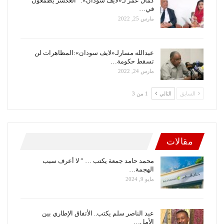
كمال عمر لـ«لايف سودان»:” العكسر يطمعون
في…
مارس 25, 2022
عبدالله مسارلـ«لايف سودان»:المظاهرات لن
تسقط حكومة…
مارس 24, 2022
السابق
التالي
1 من 3
مقالات
محمد حامد جمعة يكتب … ” لا أعرف سبب
الهجمة…
مايو 9, 2024
عبد الناصر سلم يكتب.. الأتفاق الإطاري بين
الأمل…