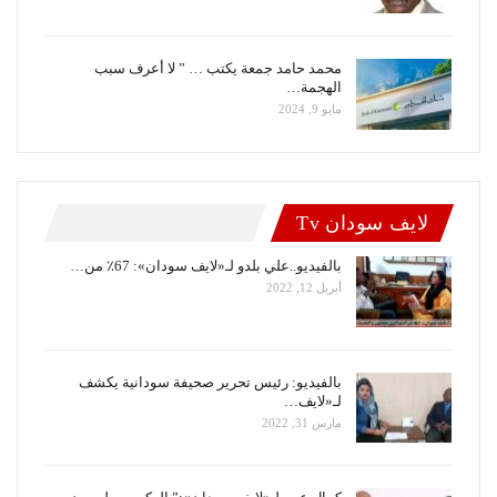
محمد حامد جمعة يكتب … ” لا أعرف سبب
الهجمة…
مايو 9, 2024
لايف سودان Tv
بالفيديو..علي بلدو لـ«لايف سودان»: 67٪ من…
أبريل 12, 2022
بالفيديو: رئيس تحرير صحيفة سودانية يكشف
لـ«لايف…
مارس 31, 2022