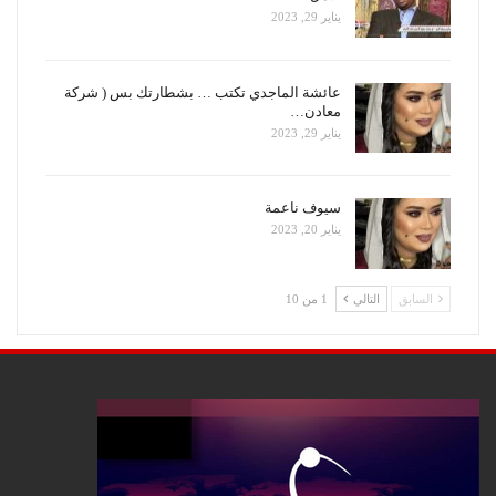
يناير 29, 2023
عائشة الماجدي تكتب … بشطارتك بس ( شركة
معادن…
يناير 29, 2023
سيوف ناعمة
يناير 20, 2023
السابق
التالي
1 من 10