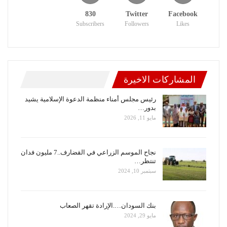
830
Twitter
Facebook
Subscribers
Followers
Likes
المشاركات الاخيرة
رئيس مجلس أمناء منظمة الدعوة الإسلامية يشيد
بدور…
مايو 11, 2026
نجاح الموسم الزراعي في القضارف..7 مليون فدان
تنتظر…
سبتمبر 10, 2024
بنك السودان….الإرادة تقهر الصعاب
مايو 29, 2024