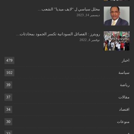
محلل سياسي ل “لايف ميديا” الشعب…
ديسمبر 14, 2023
رويترز : الفصائل السودانية تكسر الجمود بمحادثات…
نوفمبر 4, 2022
اخبار
479
سياسة
102
رياضة
39
مقالات
37
اقتصاد
34
منوعات
30
فن
22