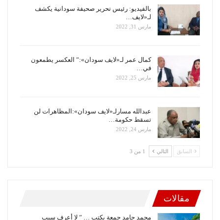
بالفيديو: رئيس تحرير صحيفة سودانية يكشف
لـ«لايف…
مارس 31, 2022
كمال عمر لـ«لايف سودان»:” العكسر يطمعون
في…
مارس 25, 2022
عبدالله مسارلـ«لايف سودان»:المظاهرات لن
تسقط حكومة…
مارس 24, 2022
السابق
التالي
1 من 3
مقالات
محمد حامد جمعة يكتب … ” لا أعرف سبب