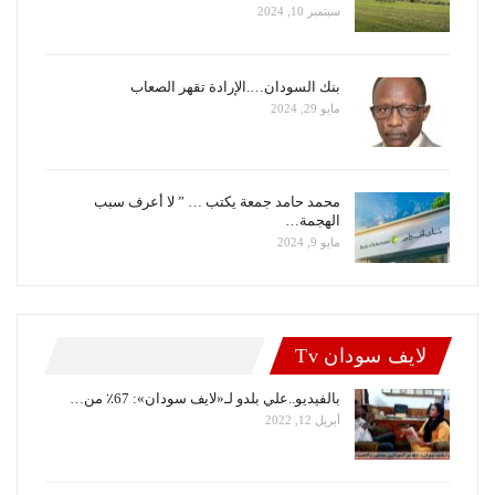
سبتمبر 10, 2024
بنك السودان….الإرادة تقهر الصعاب
مايو 29, 2024
محمد حامد جمعة يكتب … ” لا أعرف سبب
الهجمة…
مايو 9, 2024
لايف سودان Tv
بالفيديو..علي بلدو لـ«لايف سودان»: 67٪ من…
أبريل 12, 2022