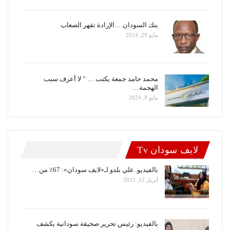
بنك السودان….الإرادة تقهر الصعاب
مايو 29, 2024
محمد حامد جمعة يكتب … ” لا أعرف سبب
الهجمة…
مايو 9, 2024
لايف سودان Tv
بالفيديو..علي بلدو لـ«لايف سودان»: 67٪ من…
أبريل 12, 2022
بالفيديو: رئيس تحرير صحيفة سودانية يكشف