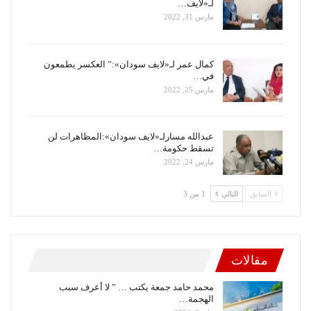
لـ«لايف…
مارس 31, 2022
كمال عمر لـ«لايف سودان»:” العكسر يطمعون
في…
مارس 25, 2022
عبدالله مسارلـ«لايف سودان»:المظاهرات لن
تسقط حكومة…
مارس 24, 2022
السابق
التالي
1 من 3
مقالات
محمد حامد جمعة يكتب … ” لا أعرف سبب
الهجمة…