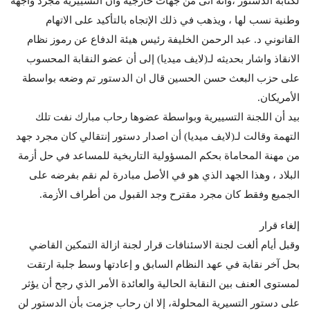
لكتابة الدستور ،وأنه أتى من جهات خارجية وأن التسييرية مجرد واجهة
وطنية نسب لها ، ويذهب في ذلك الإتجاه بالتأكيد على الاتهام
القانوني د. عبد الرحمن الخليفة رئيس هيئة الدفاع عن رموز نظام
الانقاذ واشار بحديثه لـ(لايف ميديا) إلى أن عضو النقابة المحسوب
على حزب البعث حسن الحسين قال ان الدستور تم وضعه بواسطة
الأمريكان.
بيد أن اللجنة التسييرية وبواسطة عضوها رحاب مبارك نفت تلك
التهمة وقالت لـ(لايف ميديا) أن اصدار دستور إنتقالي كان مجرد جهد
من مهنة المحاماة بحكم المسؤولية التاريخية للمساعد في حل أزمة
البلاد ، وهذا الجهد الذي هو في الأصل مبادرة لم نقم بفرضه على
الجميع وفقط كان مجرد مقترح وجد القبول من أطراف الأزمة.
إلغاء قرار
وقبل أيام ألغت لجنة الاسئنافات قرار لجنة ازالة التمكين القاضي
بحل آخر نقابة في عهد النظام السابق و إعادتها وسط جلبة ارتقت
لمستوى العنف بين النقابة الحالية والعائدة الأمر الذي رجح أن يؤثر
على دستور التسيرية المحلولة، إلا ان رحاب جزمت بأن الدستور لن