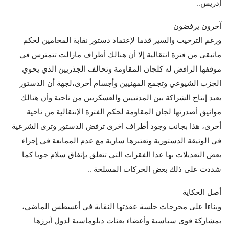
إدريس..
آخرون يرفضون
ورغم الترحيب والسير قدما لإعتماد دستور نقابة المحامين لحكم
ماتبقى من فترة انتقالية إلا أن هنالك أطراف مازالت تتمترس في
موقفها الرافض له كلجان المقاومة وتحالف الجذريين الذي يحوي
الجزب الشيوعي وتجمع المهنيين وأجسام أخرى،لجهة أن الدستور
يعيد إنتاج الشراكة بين المدنييين والعسكريين من ناحية وأن هنالك
مواثيق أصدرتها لجان المقاومة لحكم الفترة الإنتقالية من ناحية
أخرى، هذا بجانب وجود أطراف اخرى ترفض الدستور وترى الشرعية
في الوثيقة الدستورية وتعتبرها سارية مع عدم الممانعة في إجراء
بعض التعديلات بها عدا الفقرات التي تتعلق بإتفاق سلام جوبا كما
شددت على ذلك بعض الحركات المسلحة ..
أصل الحكاية
وبناءا على مخرجات جلسة عقدتها النقابة في أغسطس الماضي،
بمشاركة قوى سياسية وأعضاء بعثات دبلوماسية لدول أبرزها