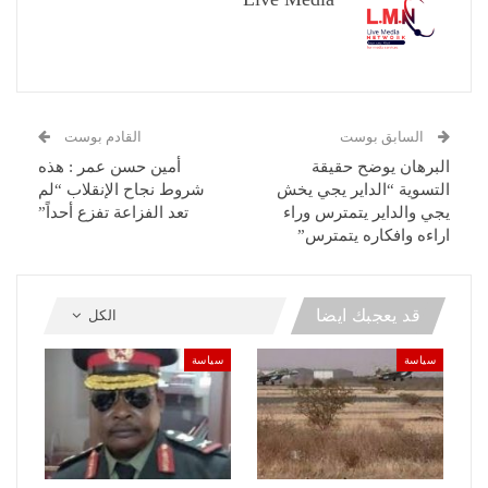
السابق بوست
القادم بوست
البرهان يوضح حقيقة
أمين حسن عمر : هذه
التسوية “الداير يجي يخش
شروط نجاح الإنقلاب “لم
يجي والداير يتمترس وراء
تعد الفزاعة تفزع أحداً”
اراءه وافكاره يتمترس”
قد يعجبك ايضا
الكل
سياسة
سياسة