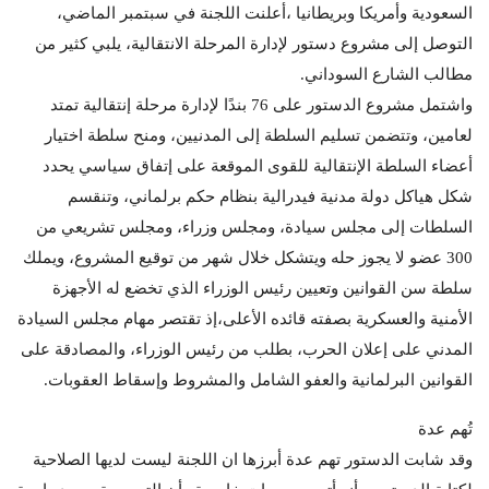
السعودية وأمريكا وبريطانيا ،أعلنت اللجنة في سبتمبر الماضي،
التوصل إلى مشروع دستور لإدارة المرحلة الانتقالية، يلبي كثير من
مطالب الشارع السوداني.
واشتمل مشروع الدستور على 76 بندًا لإدارة مرحلة إنتقالية تمتد
لعامين، وتتضمن تسليم السلطة إلى المدنيين، ومنح سلطة اختيار
أعضاء السلطة الإنتقالية للقوى الموقعة على إتفاق سياسي يحدد
شكل هياكل دولة مدنية فيدرالية بنظام حكم برلماني، وتنقسم
السلطات إلى مجلس سيادة، ومجلس وزراء، ومجلس تشريعي من
300 عضو لا يجوز حله ويتشكل خلال شهر من توقيع المشروع، ويملك
سلطة سن القوانين وتعيين رئيس الوزراء الذي تخضع له الأجهزة
الأمنية والعسكرية بصفته قائده الأعلى،إذ تقتصر مهام مجلس السيادة
المدني على إعلان الحرب، بطلب من رئيس الوزراء، والمصادقة على
القوانين البرلمانية والعفو الشامل والمشروط وإسقاط العقوبات.
تُهم عدة
وقد شابت الدستور تهم عدة أبرزها ان اللجنة ليست لديها الصلاحية