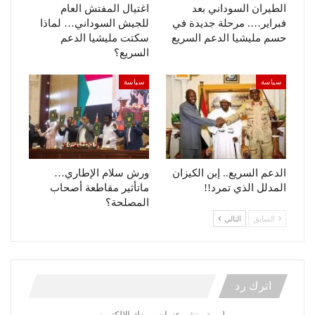
الطيران السوداني بعد
اغتيال المفتش العام
فبراير…. مرحلة جديدة في
للجيش السوداني… لماذا
حسم مليشيا الدعم السريع
سكتت مليشيا الدعم
السريع؟
سياسة
سياسة
الدعم السريع.. إبن الكيزان
ورش سلام الإطاري…
المدلل الذي تمرد!!
ماتأثير مقاطعة أصحاب
المصلحة؟
السابق
التالي
اترك رد
لن يتم نشر عنوان بريدك الإلكتروني.