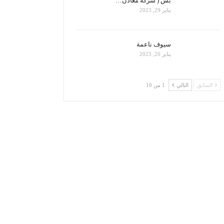
بس ( شركة معادن…
يناير 29, 2023
سيوف ناعمة
يناير 20, 2023
السابق
التالي
1 من 10