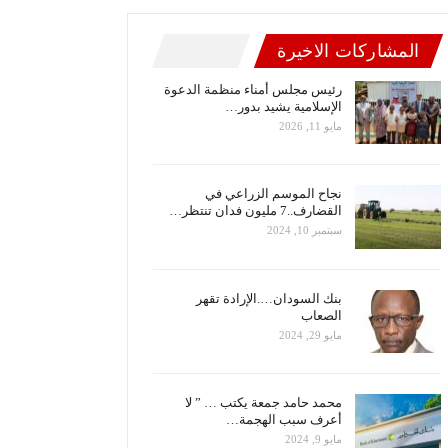
المشاركات الاخيرة
رئيس مجلس أمناء منظمة الدعوة
الإسلامية يشيد بدور…
مايو 11, 2026
نجاح الموسم الزراعي في
القضارف..7 مليون فدان تنتظر…
سبتمبر 10, 2024
بنك السودان….الإرادة تقهر
الصعاب
مايو 29, 2024
محمد حامد جمعة يكتب … ” لا
أعرف سبب الهجمة…
مايو 9, 2024