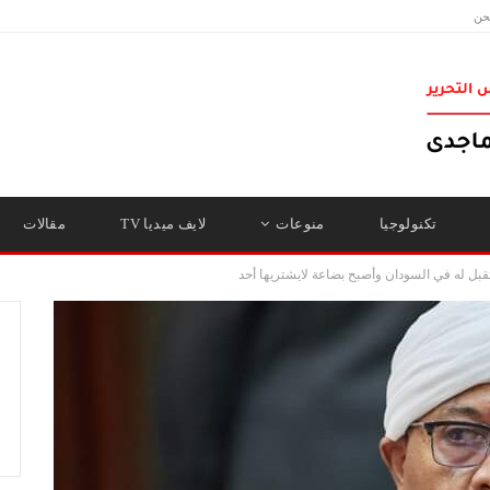
حن
تكنولوجيا
منوعات
لايف ميديا TV
مقالات
تقبل له في السودان وأصبح بضاعة لايشتريها أحد