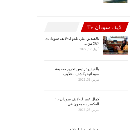
لايف سودان Tv
بالفيديو..علي بلدو لـ«لايف سودان»:
67٪ من…
أبريل 12, 2022
بالفيديو: رئيس تحرير صحيفة
سودانية يكشف لـ«لايف…
مارس 31, 2022
كمال عمر لـ«لايف سودان»:”
العكسر يطمعون في…
مارس 25, 2022
عبدالله مسارلـ«لايف