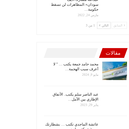
سودان»:المظاهرات لن تسقط
حكومة…
مارس 24, 2022
السابق
التالي
1 من 3
مقالات
محمد حامد جمعة يكتب … ” لا
أعرف سبب الهجمة…
مايو 9, 2024
عبد الناصر سلم يكتب.. الأتفاق
الإطاري بين الأمل…
يناير 29, 2023
عائشة الماجدي تكتب … بشطارتك