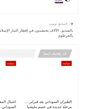
السابق بوست
بالفيديو.. الآلاف يحتشدون في إفطار التيار الإسلا
بالخرطوم
قد يعجبك ايضا
سياسة
سياسة
الطيران السوداني بعد فبراير….
اغتيال الم
مرحلة جديدة في حسم مليشيا
السوداني… 