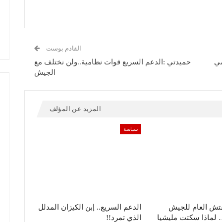
القادم بوست
مي
حميدتي :الدعم السريع قوات نظامية..ولن نختلف مع
الجيش
المزيد عن المؤلف
سياسة
فتش العام للجيش
الدعم السريع.. إبن الكيزان المدلل
لماذا سكتت مليشيا
الذي تمرد!!