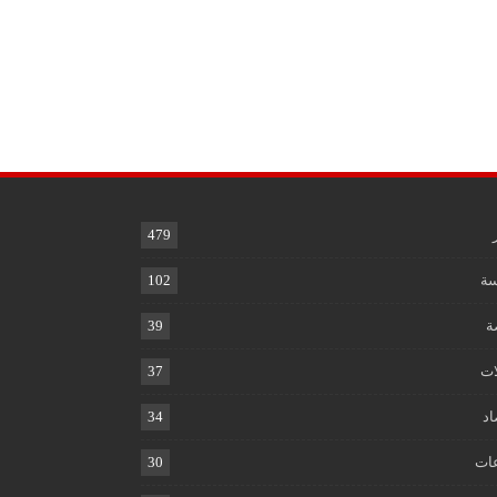
479
ة
102
ة
39
ات
37
اد
34
ات
30