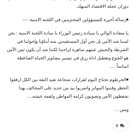
دوران عجلة الاقتصاد المنهك.
◾️رسالة أخيرة للمسؤولين المحترمين في اللجنة الامنية —-
يا سعادة الوالي يا سيادة رئيس الوزراء يا سادة اللجنة الامنية : نحن
لسنا ضد الأمن بل نحن أول المستفيدين منه أبناؤنا وإخواننا في
الشرطة والجيش عينهم ساهرة لراحتنا لكننا ضد أن يكون ثمن الأمن
هو الجوع وتعطيل اداة رزق في تيسير مشاوير الحياة الضاغطة
اساساً ….
◾️الخرطوم تحتاج اليوم لقرارات شجاعة تعيد الثقة بين الكل ارفعوا
الحظر وقننوا المواتر واضربوا بيد من حديد على المخالف بهذا
تحفظون الأمن وتصونون كرامة المواطن ولقمة عيشه….
وبس …
0