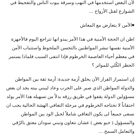
لأن البعض استخدمها في النهب وسرقة بيوت الناس والتفحيط في
الشوارع لقتل الأرواح …
◾️الأمن لا يتعارض مع المعاش
اظن ان الحجة الأمنية في هذا الأمر يبدو انها تتراجع اليوم فالأجهزة
الأمنية نفسها تبشر المواطنين بالتحسن الملحوظ واستتباب الأمن
في معظم أحياء العاصمة الخرطوم فإذا انتفى السبب فلماذا يستمر
الحظر الكٌلي للمواتر ؟
إن استمرار القرار الآن يخلق أزمة جديدة: أزمة ثقة بين المواطن
والدولة المواطن الذي صبر على الحرب وعاد ليبني بيته يجد ان بعض
مسؤولين الدولة يقفوا في طريق رزقه بدلاً من تسهيله هذا الأمر يولد
احتقاناً لا تحتاجه الخرطوم في مرحلة التعافي الهشة الحالية يجب ان
نسعى جميعاً لى يكون التعافي شاملاً لحبل الود بين المواطن
والمسؤول ( حبو بعض ) عشان نتعاون ونبني سودان معتق بالرٌقي
والتعامل السمح …