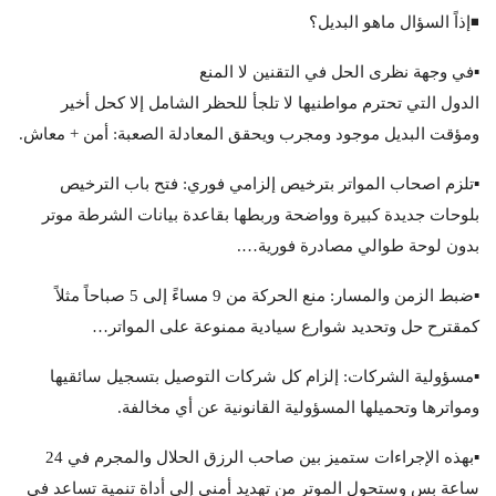
◾️إذاً السؤال ماهو البديل؟
▪️في وجهة نظرى الحل في التقنين لا المنع
الدول التي تحترم مواطنيها لا تلجأ للحظر الشامل إلا كحل أخير
ومؤقت البديل موجود ومجرب ويحقق المعادلة الصعبة: أمن + معاش.
▪️تلزم اصحاب المواتر بترخيص إلزامي فوري: فتح باب الترخيص
بلوحات جديدة كبيرة وواضحة وربطها بقاعدة بيانات الشرطة موتر
بدون لوحة طوالي مصادرة فورية….
▪️ضبط الزمن والمسار: منع الحركة من 9 مساءً إلى 5 صباحاً مثلاً
كمقترح حل وتحديد شوارع سيادية ممنوعة على المواتر…
▪️مسؤولية الشركات: إلزام كل شركات التوصيل بتسجيل سائقيها
ومواترها وتحميلها المسؤولية القانونية عن أي مخالفة.
▪️بهذه الإجراءات ستميز بين صاحب الرزق الحلال والمجرم في 24
ساعة بس وستحول الموتر من تهديد أمني إلى أداة تنمية تساعد في