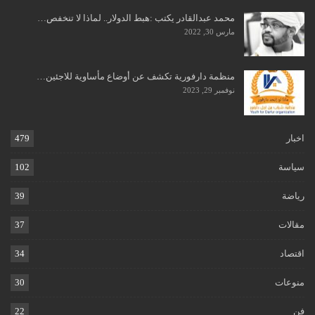
محمد عبدالقادر يكتب :هبط الدولار.. لماذا لا تنخفص…
مارس 30, 2022
منظمة دارفورية تكشف عن أوضاع مأساوية للاجئين…
نوفمبر 29, 2023
اخبار
479
سياسة
102
رياضة
39
مقالات
37
اقتصاد
34
منوعات
30
فن
22