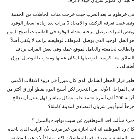
◾️ نجد ان الموتر شريان حياة لا ترف
في خرطوم ما بعد الحرب حيث خرجت مئات الحافلات من الخدمة
وتضاعفت تعرفة الركشة و الأمجاد 5 مرات بعد زيادة اسعار الوقود
وبعض المرات توصل مرحلة إنعدام الوقود في الطلمبات أصبح الموتر
هو الحل الوحيد الذي يوصل الموظف لوظيفته براتب لا يكفي أصلاً
والطالب لجامعته والعامل لموقع عمله وفي بعض المرات يردف
السائق معه كريمته لتوصيلها لمكان عملها ومندوب التوصيل لرزق
أطفاله…
ظهر قرار الحظر الشامل الذي كان مبرراً في ذروة الانفلات الأمني
في المراحل الأولى من التحرير لكن أصبح اليوم يقطع أرزاق أكثر من
قٌرابة 200 ألف أسرة تعتمد عليه بشكل مباشر فهل يعقل أن نعالج
جرحاً أمنياً ببتر شريان اقتصادي لمدينة كاملة؟
▪️مرة سألت احد الموظفين عن سبب تواجده بالمنزل ؟
كان رد الموظف انه اخذ اجازة من غير مرتب لأن الراتب الذي ياخذه
من المؤسسة يصرف في المواصلات اكثر منه إذاً لا داعي للوظيفة