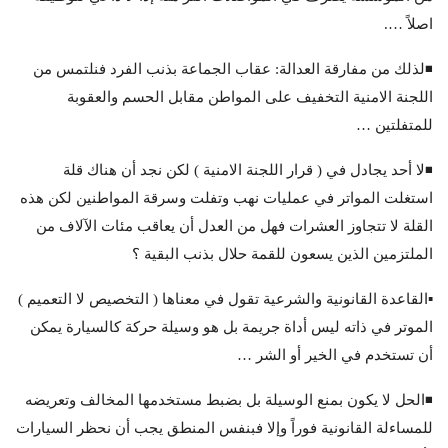
اصلاً ….
◾️لذلك من مفارقة العدالة: عقاب الجماعة بذنب الفرد فنلتمس من
اللجنة الامنية التخفيف على المواطن مقابل الحسم والعقوبة
للمتفلتين …
◾️لا أحد يجادل في ( قرار اللجنة الامنية ) لكن نجد أن هناك قلة
استغلت المواتر في عمليات نهب وتفلت وسرقة المواطنين لكن هذه
القلة لا تتجاوز العشرات فهل من العدل أن يعاقب مئات الآلاف من
الملتزمين الذين يسعون للقمة حلال بذنب البقية ؟
▪️القاعدة القانونية والشرعية تقول في معناها ( التخصيص لا التعميم )
الموتر في ذاته ليس أداة جريمة بل هو وسيلة حركة كالسيارة يمكن
أن تستخدم في الخير أو الشر …
◾️الحل لا يكون بمنع الوسيلة بل بضبط مستخدمها المخالف وتعريضه
للمساءلة القانونية فوراً وإلا فبنفس المنطق يجب أن نحظر السيارات