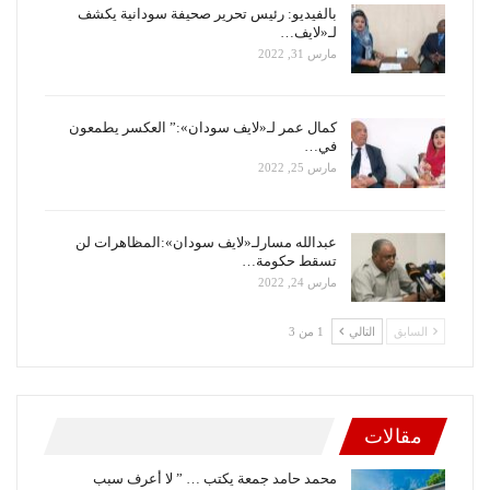
بالفيديو: رئيس تحرير صحيفة سودانية يكشف
لـ«لايف…
مارس 31, 2022
كمال عمر لـ«لايف سودان»:” العكسر يطمعون
في…
مارس 25, 2022
عبدالله مسارلـ«لايف سودان»:المظاهرات لن
تسقط حكومة…
مارس 24, 2022
السابق
التالي
1 من 3
مقالات
محمد حامد جمعة يكتب … ” لا أعرف سبب