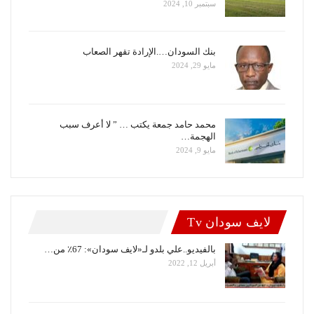
سبتمبر 10, 2024
بنك السودان….الإرادة تقهر الصعاب
مايو 29, 2024
محمد حامد جمعة يكتب … ” لا أعرف سبب
الهجمة…
مايو 9, 2024
لايف سودان Tv
بالفيديو..علي بلدو لـ«لايف سودان»: 67٪ من…
أبريل 12, 2022