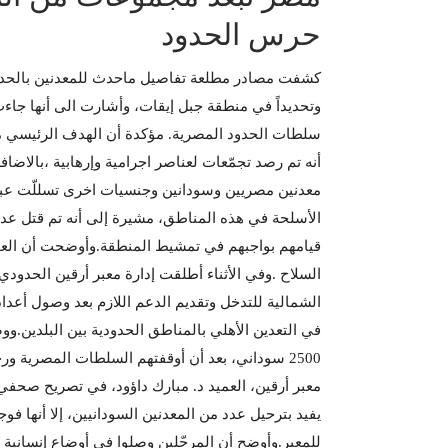
حرس الحدود
كشفت مصادر مطلعة تفاصيل ماحدث للمعدنين بالحدود
وتحديداً في منطقة جبل إيقات، وأشارت الى أنها جاء
سلطات الحدود المصرية. مؤكدة أن الهدف الرئيسي م
أنه تم رصد تجمّعات لعناصر اجرامية وإرهابية ،بالاض
معدنين مصريين وسودانين وجنسيات اخرى تسللّت عبر
الأسلحة في هذه المناطق، مشيرة إلى أنه تم قتل عدد
قيامهم بواجبهم في تمشيط المنطقة.وأوضحت أن العمل
السلاح .وفي الأثناء أطلقت إدارة معبر أرقين الحدودي م
الشمالية للتدخل وتقديم الدعم اللازم بعد وصول أعدا
2500 سوداني، بعد أن أوقفتهم السلطات المصرية و
معبر أرقين، العميد د. مبارك داؤود، في تصريح صحفي
يفيد بترحيل عدد من المعدنين السودانيين، إلا أنها ف
للمعبر.وأوضح أن المرحّلين وصلوا في أوضاع إنسانية ص