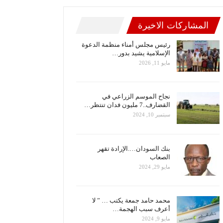
المشاركات الاخيرة
رئيس مجلس أمناء منظمة الدعوة
الإسلامية يشيد بدور…
مايو 11, 2026
نجاح الموسم الزراعي في
القضارف..7 مليون فدان تنتظر…
سبتمبر 10, 2024
بنك السودان….الإرادة تقهر
الصعاب
مايو 29, 2024
محمد حامد جمعة يكتب … ” لا
أعرف سبب الهجمة…
مايو 9, 2024