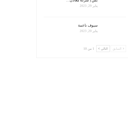
بس ( شركة معادن…
يناير 29, 2023
سيوف ناعمة
يناير 20, 2023
السابق
التالي
1 من 10