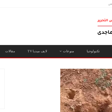
حن
تكنولوجيا
منوعات
لايف ميديا TV
مقالات