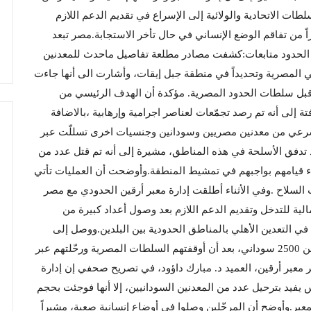
طات الاتحادية والولائية إلى الإسراع في تقديم الدعم اللازم
راً من تفاقم الوضع الإنساني في حال تأخر الاستجابة.مصر تبعد
الحدود متابعات:كشفت مصادر مطلعة تفاصيل ماحدث للمعدنين
 المصرية وتحديداً في منطقة جبل إيقات، وأشارت الى أنها جاءت
 قبل سلطات الحدود المصرية. مؤكدة أن الهدف الرئيسي من
 إلى أنه تم رصد تجمّعات لعناصر اجرامية وإرهابية ،بالاضافة
لشرعي من معدنين مصريين وسودانين وجنسيات اخرى تسللّت عبر
تدفق الأسلحة في هذه المناطق، مشيرة إلى أنه تم قتل عدد من
اء قيامهم بواجبهم في تمشيط المنطقة.وأوضحت أن العمليات تأتي
 السلاح .وفي الأثناء أطلقت إدارة معبر أرقين الحدودي مع مصر
شمالية للتدخل وتقديم الدعم اللازم بعد وصول أعداد كبيرة من
ي التعدين الأهلي بالمناطق الحدودية بين البلدين.ووصل إلى
المعبر فجر الجمعة 26 بصا قادمة من مصر تقل أكثر من 2500 سوداني، بعد أن أوقفتهم السلطات المصرية ورحّلتهم عبر
 معبر أرقين، العميد د. مبارك داؤود، في تصريح صحفي إن إدارة
يفيد بترحيل عدد من المعدنين السودانيين، إلا أنها فوجئت بحجم
معبر.وأوضح أن المرحّلين وصلوا في أوضاع إنسانية صعبة، مشيراً