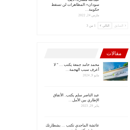
سودان»:المظاهرات لن تسقط
حكومة…
مارس 24, 2022
السابق
التالي
1 من 3
مقالات
محمد حامد جمعة يكتب … ” لا
أعرف سبب الهجمة…
مايو 9, 2024
عبد الناصر سلم يكتب.. الأتفاق
الإطاري بين الأمل…
يناير 29, 2023
عائشة الماجدي تكتب … بشطارتك