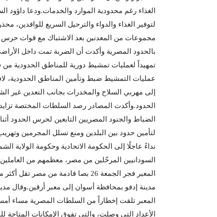
الغذاء رغم محدودية الموارد والخدمات.ودعا داؤود السل
لتوفير الغذاء والدواء والترحيل السريع للوافدين، محذ
مجموعات من المعدنين بعد الاشتباك مع قوات حرس 
بالحدود المصرية وأكدت أن الضربة تمت داخل الأراضي
تمهيداً لعمليات تمشيط دورية للمناطق الحدودية من
عمليات التمشيط ضبط وتأمين المناطق الحدودية، لافتة
إلى مهربي السلاح والمخدرات بجانب التعدين غير ا
الحدود.وأكدت المصادر رصد السلطات المختصة تزايد 
الضباط والجنود المصريين التابعين لحرس الحدود أثن
لتأمين حدود بين البلدين ومنع تسلل المجرمين وتهريب
نداءً عاجلًا إلى الحكومة الاتحادية وحكومة الولاية ال
السودانيين المرحّلين من مصر، معظمهم من العاملين ف
مدينة إدفو بمحافظة أسوان إلى معبر أرقين.وقال مدير
المعبر تلقت إخطاراً من السلطات المصرية مساء أمس 
الأعداد التي وصلت، والتي تفوق الإمكانات المتاحة لل