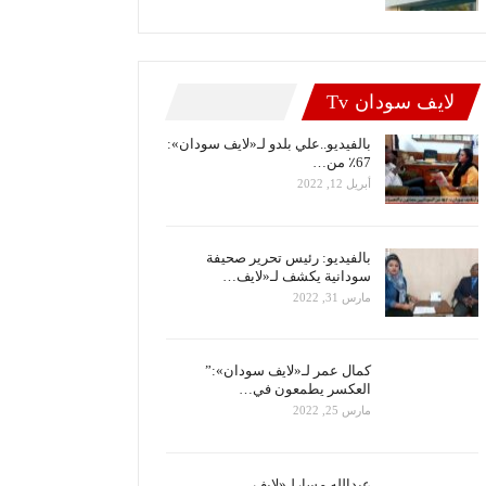
لايف سودان Tv
بالفيديو..علي بلدو لـ«لايف سودان»:
67٪ من…
أبريل 12, 2022
بالفيديو: رئيس تحرير صحيفة
سودانية يكشف لـ«لايف…
مارس 31, 2022
كمال عمر لـ«لايف سودان»:”
العكسر يطمعون في…
مارس 25, 2022
عبدالله مسارلـ«لايف