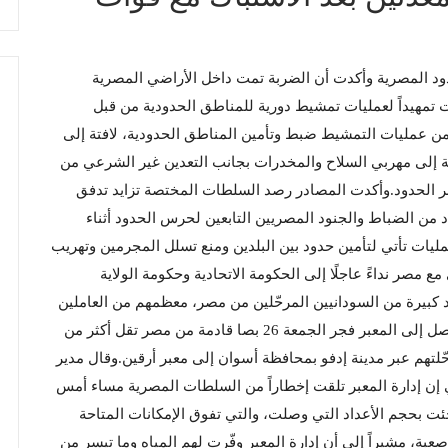
 المصرية وأكدت أن الضربة تمت داخل الأراضي المصرية
ت تمهيداً لعمليات تمشيط دورية للمناطق الحدودية من قبل
ن عمليات التمشيط ضبط وتأمين المناطق الحدودية، لافتة إلى
افة إلى مهربي السلاح والمخدرات بجانب التعدين غير الشرعي من
 الحدود.وأكدت المصادر رصد السلطات المختصة تزايد تدفق
 من الضباط والجنود المصريين التابعين لحرس الحدود أثناء
يات تأتي لتأمين حدود بين البلدين ومنع تسلل المجرمين وتهريب
ع مصر نداءً عاجلًا إلى الحكومة الاتحادية وحكومة الولاية
د كبيرة من السودانيين المرحّلين من مصر، معظمهم من العاملين
في التعدين الأهلي بالمناطق الحدودية بين البلدين.ووصل إلى المعبر فجر الجمعة 26 بصا قادمة من مصر تقل أكثر من
رحّلتهم عبر مدينة إدفو بمحافظة أسوان إلى معبر أرقين.وقال مدير
 إن إدارة المعبر تلقت إخطاراً من السلطات المصرية مساء أمس
وجئت بحجم الأعداد التي وصلت، والتي تفوق الإمكانات المتاحة
عبة، مشيراً إلى أن إدارة المعبر وفّرت لهم المياه وما تيسر من