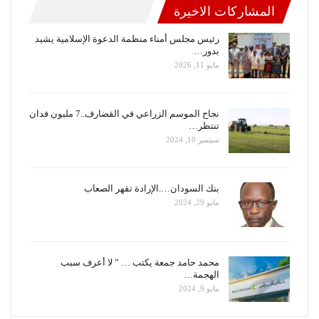
المشاركات الاخيرة
رئيس مجلس أمناء منظمة الدعوة الإسلامية يشيد
بدور…
مايو 11, 2026
نجاح الموسم الزراعي في القضارف..7 مليون فدان
تنتظر…
سبتمبر 10, 2024
بنك السودان….الإرادة تقهر الصعاب
مايو 29, 2024
محمد حامد جمعة يكتب … ” لا أعرف سبب
الهجمة…
مايو 9, 2024