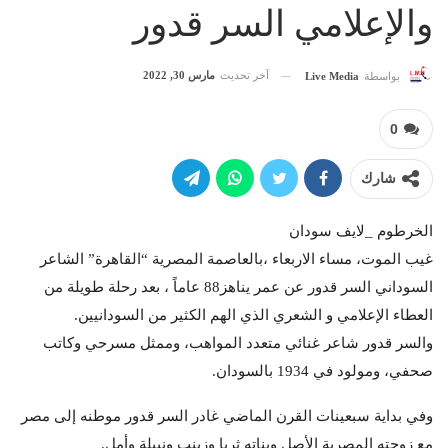
والإعلامي السر قدور
آخر تحديث
مارس 30, 2022
بواسطة
Live Media
0
شارك
الخرطوم _لايف سودان
غيب الموت، مساء الاربعاء ،بالعاصمة المصرية “القاهرة” الشاعر
السوداني السر قدور عن عمر يناهز88 عاماً ، بعد رحلة طويلة من
العطاء الإعلامي و الشعري الذي الهم الكثير من السودانيين.
والسر قدور شاعر غنائي متعدد المواهب، وممثل مسرحي وكاتب
صحفي، ومولود في 1934 بالسودان.
وفي بداية سبعينات القرن الماضي غادر السر قدور موطنه إلى مصر
مع زوجته المصرية الأصل وبناته ثريا وزينب ونبيلة وأمل.