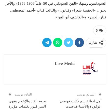
السودانيين، ومنها: «الفن السوداني في 50 عاماً 1908-1958» والآخر
بعنوان «الحقيبة شعراء وفنانون» والثالث كتاب «أحمد المصطفى
فنان العصر» و«الكاشف أبو الفن».
0
شارك
Live Media
السابق بوست
القادم بوست
أمل ابوالقاسم تكتب:فوضى
نجوم الفن والإعلام ينعون
الوقود (والأشياء)..عندما
السر قدور بكلمات مؤثرة