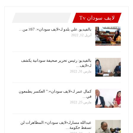
لايف سودان Tv
بالفيديو..علي بلدو لـ«لايف سودان»: 67٪ من…
أبريل 12, 2022
بالفيديو: رئيس تحرير صحيفة سودانية يكشف
لـ«لايف…
مارس 31, 2022
كمال عمر لـ«لايف سودان»:” العكسر يطمعون
في…
مارس 25, 2022
عبدالله مسارلـ«لايف سودان»:المظاهرات لن
تسقط حكومة…