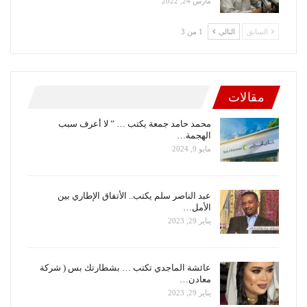
مارس 24, 2022
السابق
التالي
1 من 3
مقالات
محمد حامد جمعة يكتب … ” لا أعرف سبب
الهجمة…
مايو 9, 2024
عبد الناصر سلم يكتب.. الأتفاق الإطاري بين
الأمل…
يناير 29, 2023
عائشة الماجدي تكتب … بشطارتك بس ( شركة
معادن…
يناير 29, 2023