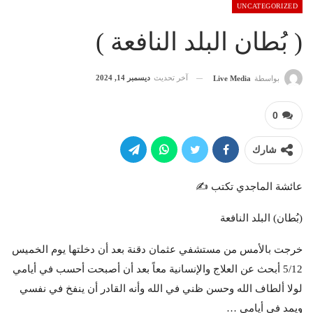
UNCATEGORIZED
( بُطان البلد النافعة )
آخر تحديث
ديسمبر 14, 2024
بواسطة
Live Media
0
شارك
عائشة الماجدي تكتب ✍️
(بُطان) البلد النافعة
خرجت بالأمس من مستشفي عثمان دقنة بعد أن دخلتها يوم الخميس
5/12 أبحث عن العلاج والإنسانية معاً بعد أن أصبحت أحسب في أيامي
لولا ألطاف الله وحسن ظني في الله وأنه القادر أن ينفخ في نفسي
ويمد في أيامي …