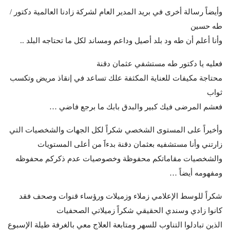
وأيضاً رسالة أخرى في بريد المدير العام لشركة زادنا العالمية دكتور /
طه حسين
وأنا أعلم أن طه ود بلد أصيل وداعم ومساند لكل ما تحتاجه البلد ..
فعليه يا دكتور طه مستشفي عثمان دقنة
محتاجة مكيفات للعناية المكثفة علك تساعد في إنقاذ مريض وتكسب
ثواب
فعشم المرضى فيك كبير والبدق بابك ما برجع فاضي …
وأخيراً على المستوى الشخصي شكراً لكل الجهات والشخصيات التي
زارتني وأنا مستشفيه بعثمان دقنة بدءاََ من أعلى المستويات
والشخصيات مقاماتكم محفوظة وخصوصيات عدم ذكركم محفوظه
ومفهومه أيضاً …
شكراً للوسط الإعلامي زملاء وزميلات ورؤساء قنوات وصحف فقد
كانوا زادي وسندي الحقيقي شكراً زميلاتي الصحفيات
الذين تبادلوا التناوب للسهر ومتابعة العلاج معي بالغرفة طيلة الإسبوع