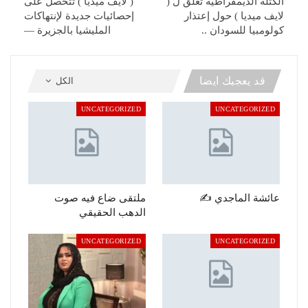
الكتلة الديمقراطية تعلق ل (
( لايف ميديا ) تتحصل على
لايف ميديا ) حول إعتذار
إحصائيات جديدة لإنتهاكات
كولومبيا للسودان ..
المليشيا بالجزيرة —
قد يعجبك ايضا
الكل
UNCATEGORIZED
UNCATEGORIZED
عائشة الماجدي ✍️
ملتقى ضاع فيه صوت
الدهب الحقيقي
UNCATEGORIZED
UNCATEGORIZED