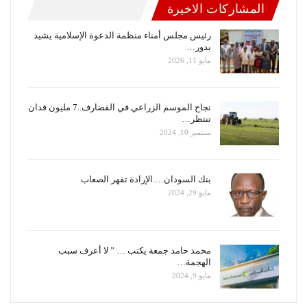
المشاركات الاخيرة
رئيس مجلس أمناء منظمة الدعوة الإسلامية يشيد
بدور…
مايو 11, 2026
نجاح الموسم الزراعي في القضارف..7 مليون فدان
تنتظر…
سبتمبر 10, 2024
بنك السودان….الإرادة تقهر الصعاب
مايو 29, 2024
محمد حامد جمعة يكتب … ” لا أعرف سبب
الهجمة…
مايو 9, 2024