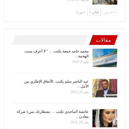
السابق
التالي
1 من 3
مقالات
محمد حامد جمعة يكتب … ” لا أعرف سبب
الهجمة…
مايو 9, 2024
عبد الناصر سلم يكتب.. الأتفاق الإطاري بين
الأمل…
يناير 29, 2023
عائشة الماجدي تكتب … بشطارتك بس ( شركة
معادن…
يناير 29, 2023