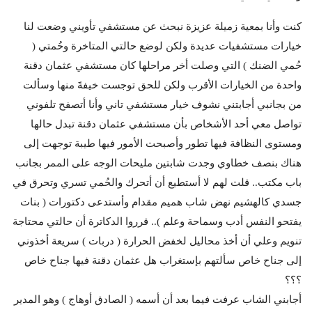
كنت وأنا بمعية زميلة عزيزة نبحث عن مستشفي تأويني وضعت لنا
خيارات مستشفيات عديدة ولكن لوضع حالتي المتاخرة وحُمتي (
حُمي الضنك ) التي وصلت أخر مراحلها كان مستشفي عثمان دقنة
واحدة من الخيارات الأقرب ولكن للحق توجست خيفةََ منها وسألت
من بجانبي أجابتني نشوف خيار مستشفي تاني وأنا أتصفح تلفوني
تواصل معي أحد الأشخاص بأن مستشفي عثمان دقنة تبدل حالها
ومستوى النظافة فيها تطور وأصبحت الأمور فيها طيبة توجهت إلى
هناك بنصف خطاوي وجدت شابتين مليحات الوجه على الممر بجانب
باب مكتب.. قلت لهم لا أستطيع أن أتحرك والحُمي تسري وتحرق في
جسدي كالهشيم نهض شاب هميم مقدام وأستدعى دكتورات ( بنات
يفتحو النفس أدب وسماحة وعلم ).. قرروا الدكاترة أن حالتي محتاجة
تنويم وعلي أن أخذ محاليل لخفض الحرارة ( دربات ) سريعة أخذوني
إلى جناح خاص سألتهم بإستغراب هل عثمان دقنة فيها جناح خاص
؟؟؟
أجابني الشاب عرفت فيما بعد أن أسمه ( الصادق أوهاج ) وهو المدير