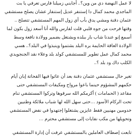
لا عمل النهضة دي من وين؟.. أجابني زميلنا فارس تعرفي يا بت
الماجدي محمد كمال دا إستنفر عديل إستنفار عشان يصلح مستشفي
عثمان دقنة ومشي يدق بأب أي زول المهم المستشفي تتصلح ..
وقتها فرحت من جوه قلبي قلت لفارس والله أنا أسعد زول بكون لما
أسمع إنو عندنا شاب بار ببلده وبشتغل بضمير وولادة نافعة وسط
الولادة العاقة الحايمة بره البلد بشتموا وينبذوا في البلد؟.. هسي
محمد كمال عمل تطوير للمستشفي كولد بلد وعلاء نقد الجنجويدي
الكلب داك ود بلد ؟..
تغير حال مستشفي عثمان دقنة بعد أن عاثوا فيها القحاتة إبان أيام
حكمهم المشؤوم حينما باعوا مرواح ومكيفات المستشفي حتى
مقاعد ( الحمامات ) أكرمكم الله سرقوها وتركوا المستشفي تنام
تحت الركام الأسود …حتى سهل الله لها شباب ملائكة وطنيين
خدومين مهنيين فقط عايزين يشتغلوا إجتهدوا في نفض المستشفي
وتحويلها من مكب نفايات إلى مستشفي محترم …
تابعت إصطاف العاملين بالمستشفي عرفت أن إدارة المستشفي