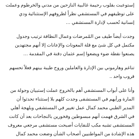
إستوعبت بقلوب رحيمة غالبية النازحين من مدني والخرطوم وعملت
على توظيفهم في المستشفي نظراً لظروفهم الإستثنائية ودي
إنسانية تُحسب لإدارة المستشفي …
وجدت أيضاََ طيف من المُمرضات وعمال النظافة ترتيب وجدول
مكتمل في كل شئ مع قلة المعونات والإعانات إلا أنهم مجتهدين
يصنعوا نقطة ضوء ويضعوا إسم عثمان دقنة في المقدمة …
تناغم وهارموني بين الإدارة والعاملين وروح طيبة بينهم فعلاً تحسهم
قروب واحد ..
وأنا على أبواب المستشفي أهم بالخروج عملت إستبيان وجولة من
المارة ورأيهم في المستشفى وجدت كلهم بلا إستثناء تحدثوا أن
المدير الطبي محمد كمال عمل تغيير في المستشفي وبلهجة أهلي
في الشرق فهمت أنهم مبسوطين وفخورين بالنجاحات بعد أن كانت
المستشفى تشبه مكب للنفايات أصبحت مستشفى مرجعي معروف
هذه الإشادة من المواطنيين أصحاب الشأن وضعت محمد كمال