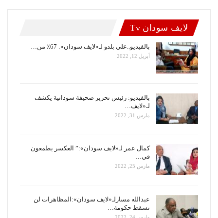
لايف سودان Tv
بالفيديو..علي بلدو لـ«لايف سودان»: 67٪ من…
أبريل 12, 2022
بالفيديو: رئيس تحرير صحيفة سودانية يكشف
لـ«لايف…
مارس 31, 2022
كمال عمر لـ«لايف سودان»:” العكسر يطمعون
في…
مارس 25, 2022
عبدالله مسارلـ«لايف سودان»:المظاهرات لن
تسقط حكومة…
مارس 24, 2022