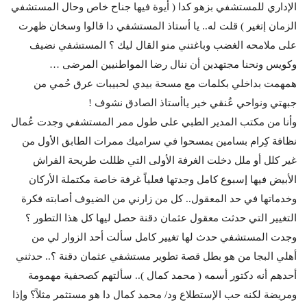
الإداري للمستشفي بزهو كدا ( أيوة فيها جناح خاص وحال المستشفي
الزمان إتغير ) قلت له.. يا أستاذ المستشفي دا قالوا وسخان ظهرت
على ملامحه الغضب وباغتني منو القال ليك ؟ المستشفي نضيف
وكويس ونحنا مجتهدين أن ننال رضا المواطنيين المرضى …
همهمت بداخلي بكلمات مع مسحة بيدي لحبيبات عرق حُمي من
جبهتي ونواحي عُنقي خير ياأستاذ الصادق نشوف !
وأنا من مكتب المدير الطبي على طول ممر المستشفي وجدت عُمال
نظافة كِرام بسامين يمسحوا في سراميك ممرات الطابق الأول من
غير كلل أو ملل دخلت الغرفة الأولى التي ظللت طريحة الفراش
الأبيض فيها إسبوع كامل وجدتها فعلياً غرفة خاصة مكتملة الأركان
وخدماتها في حد المعقول.. كل من زارني من الضيوف أصابته فكرة
التغيير التي حدثت معقول عثمان دقنة حصل ليها كل هذا التطور ؟
وجدت المستشفي حدث لها تغيير كامل سألت أحد الزوار لي من
أهلي البجا من هو بطل قصة تطوير مستشفي عثمان دقنة ؟.. حدثني
أحدهم أنه دكتور أسمه ( محمد كمال ).. سألتهم كصحفية مهمومة
ومريضة لكنه حب الإستطلاع ود/ محمد كمال دا هو مستثمر مثلاً؟ وإذا