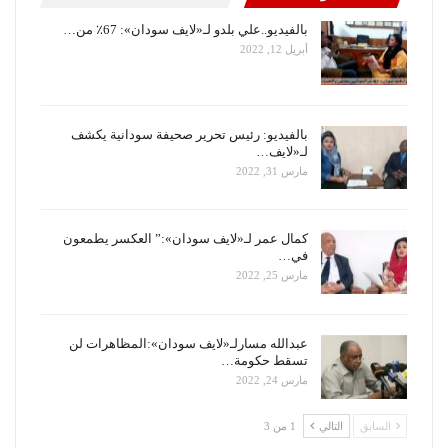
بالفيديو..علي بلدو لـ«لايف سودان»: 67٪ من…
أبريل 12, 2022
بالفيديو: رئيس تحرير صحيفة سودانية يكشف
لـ«لايف…
مارس 31, 2022
كمال عمر لـ«لايف سودان»:” العكسر يطمعون
في…
مارس 25, 2022
عبدالله مسارلـ«لايف سودان»:المظاهرات لن
تسقط حكومة…
مارس 24, 2022
السابق
التالي
1 من 3