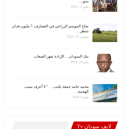
بدور…
مايو 11, 2026
نجاح الموسم الزراعي في القضارف..7 مليون فدان
تنتظر…
سبتمبر 10, 2024
بنك السودان….الإرادة تقهر الصعاب
مايو 29, 2024
محمد حامد جمعة يكتب … ” لا أعرف سبب
الهجمة…
مايو 9, 2024
لايف سودان Tv