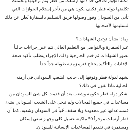
مكنة الجوازات في حد ذاتها أُرسلت من قطر وتم ترحيلها وتحملت
تكلفتها دولة قطر فكيف يكون هي من تأخر إستلام الجوازات التي
تأتي من السودان وفور وصولها فريق التسليم بالسفارة يُعلن عن ذلك
لتسليمها لأصحابها.
وماذا بشأن توثيق الشهادات؟
عبر السفارة وبالتواصل مع التعليم العالي تتم عبر إجراءات حالياً
بصور الشهادات ثم ختم الخارجية وذلك الإجراء يتطلب تأكيد صحة
الإفادات والتأكيد يحتاج فترة زمنية طويلة جداً جداً.
يشهد لدولة قطر وقوفها إلى جانب الشعب السوداني في أزمته
الحالية ماذا تقول في ذلك؟
نشكر دولة قطر حكومة وشعب بعد أن قدمت كل شئ للسودان من
مساعدات في جميع المجالات ولم تبخل على الشعب السوداني بشئ
فمساعداتها غير محدودة وبلا سقف حُباً في السودان وشعبه، كما أن
قطر أرسلت موخراََ 50 ماكينة غسيل كلى وجهاز ستي إسكان
ومستمرة في تقديم المساعدات الإنسانية للسودان.