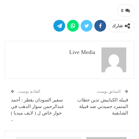
0
شارك
Live Media
السابق بوست
القادم بوست
قبيله الكبابيش تدين خطاب
سفير السودان بقطر : أحمد
المتمرد حميدتي ضد قبيلة
عبدالرحمن سوار الدهب في
الشايقية
حوار خاص ل ( لايف ميديا )
..