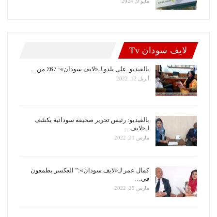
مايو 9, 2024
لايف سودان Tv
بالفيديو..علي بلدو لـ«لايف سودان»: 67٪ من…
أبريل 12, 2022
بالفيديو: رئيس تحرير صحيفة سودانية يكشف
لـ«لايف…
مارس 31, 2022
كمال عمر لـ«لايف سودان»:” العكسر يطمعون
في…
مارس 25, 2022