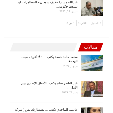
عبدالله مسارلـ«لايف سودان»:المظاهرات لن
تسقط حكومة…
مارس 24, 2022
السابق
التالي
1 من 3
مقالات
محمد حامد جمعة يكتب … ” لا أعرف سبب
الهجمة…
مايو 9, 2024
عبد الناصر سلم يكتب.. الأتفاق الإطاري بين
الأمل…
يناير 29, 2023
عائشة الماجدي تكتب … بشطارتك بس ( شركة