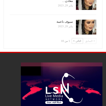
معادن…
يناير 29, 2023
سيوف ناعمة
يناير 20, 2023
السابق
التالي
1 من 10