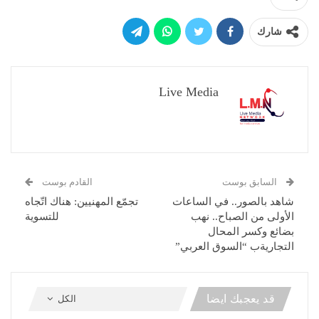
شارك
Live Media
السابق بوست
القادم بوست
شاهد بالصور.. في الساعات
تجمّع المهنيين: هناك اتّجاه
الأولى من الصباح.. نهب
للتسوية
بضائع وكسر المحال
التجاريةب “السوق العربي”
قد يعجبك ايضا
الكل