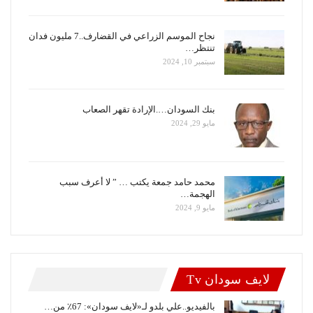
نجاح الموسم الزراعي في القضارف..7 مليون فدان
تنتظر…
سبتمبر 10, 2024
بنك السودان….الإرادة تقهر الصعاب
مايو 29, 2024
محمد حامد جمعة يكتب … ” لا أعرف سبب
الهجمة…
مايو 9, 2024
لايف سودان Tv
بالفيديو..علي بلدو لـ«لايف سودان»: 67٪ من…