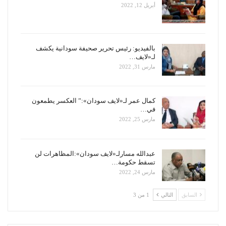
أبريل 12, 2022
بالفيديو: رئيس تحرير صحيفة سودانية يكشف
لـ«لايف…
مارس 31, 2022
كمال عمر لـ«لايف سودان»:” العكسر يطمعون
في…
مارس 25, 2022
عبدالله مسارلـ«لايف سودان»:المظاهرات لن
تسقط حكومة…
مارس 24, 2022
السابق
التالي
1 من 3