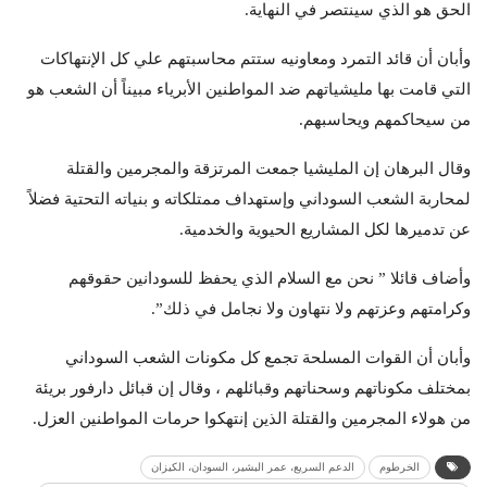
الحق هو الذي سينتصر في النهاية.
وأبان أن قائد التمرد ومعاونيه ستتم محاسبتهم علي كل الإنتهاكات
التي قامت بها مليشياتهم ضد المواطنين الأبرياء مبيناً أن الشعب هو
من سيحاكمهم ويحاسبهم.
وقال البرهان إن المليشيا جمعت المرتزقة والمجرمين والقتلة
لمحاربة الشعب السوداني وإستهداف ممتلكاته و بنياته التحتية فضلاً
عن تدميرها لكل المشاريع الحيوية والخدمية.
وأضاف قائلا ” نحن مع السلام الذي يحفظ للسودانين حقوقهم
وكرامتهم وعزتهم ولا نتهاون ولا نجامل في ذلك”.
وأبان أن القوات المسلحة تجمع كل مكونات الشعب السوداني
بمختلف مكوناتهم وسحناتهم وقبائلهم ، وقال إن قبائل دارفور بريئة
من هولاء المجرمين والقتلة الذين إنتهكوا حرمات المواطنين العزل.
الخرطوم
الدعم السريع، عمر البشير، السودان، الكيزان