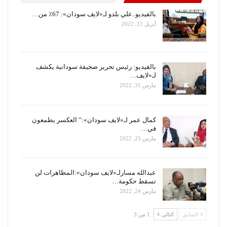
بالفيديو..علي بلدو لـ«لايف سودان»: 67٪ من…
أبريل 12, 2022
بالفيديو: رئيس تحرير صحيفة سودانية يكشف
لـ«لايف…
مارس 31, 2022
كمال عمر لـ«لايف سودان»:” العكسر يطمعون
في…
مارس 25, 2022
عبدالله مسارلـ«لايف سودان»:المظاهرات لن
تسقط حكومة…
مارس 24, 2022
السابق
التالي
1 من 3