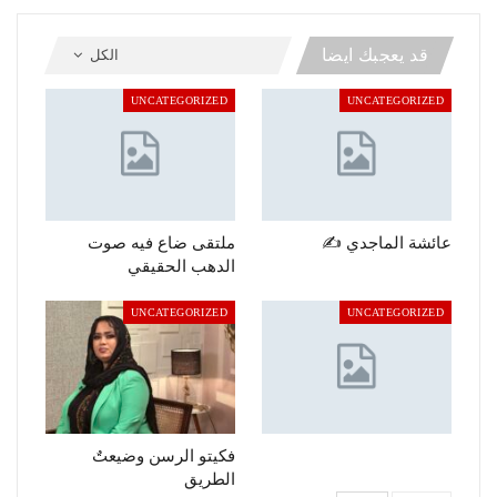
قد يعجبك ايضا
الكل
UNCATEGORIZED
UNCATEGORIZED
عائشة الماجدي ✍️
ملتقى ضاع فيه صوت
الدهب الحقيقي
UNCATEGORIZED
UNCATEGORIZED
فكيتو الرسن وضيعتٌ
الطريق