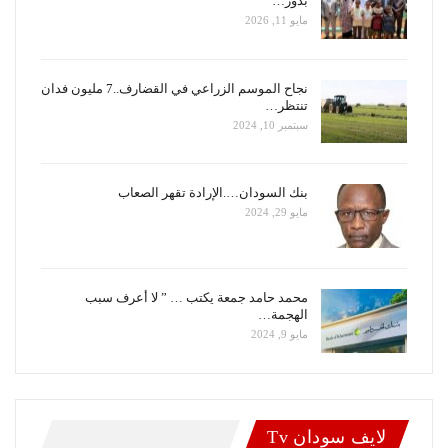
بدور…
مايو 11, 2026
نجاح الموسم الزراعي في القضارف..7 مليون فدان
تنتظر…
سبتمبر 10, 2024
بنك السودان….الإرادة تقهر الصعاب
مايو 29, 2024
محمد حامد جمعة يكتب … ” لا أعرف سبب
الهجمة…
مايو 9, 2024
لايف سودان Tv