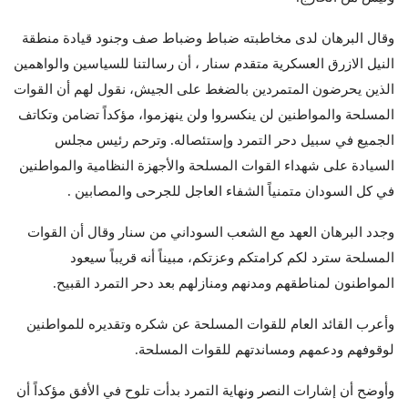
وقال البرهان لدى مخاطبته ضباط وضباط صف وجنود قيادة منطقة
النيل الازرق العسكرية متقدم سنار ، أن رسالتنا للسياسين والواهمين
الذين يحرضون المتمردين بالضغط على الجيش، نقول لهم أن القوات
المسلحة والمواطنين لن ينكسروا ولن ينهزموا، مؤكداً تضامن وتكاتف
الجميع في سبيل دحر التمرد وإستئصاله. وترحم رئيس مجلس
السيادة على شهداء القوات المسلحة والأجهزة النظامية والمواطنين
في كل السودان متمنياً الشفاء العاجل للجرحى والمصابين .
وجدد البرهان العهد مع الشعب السوداني من سنار وقال أن القوات
المسلحة سترد لكم كرامتكم وعزتكم، مبيناً أنه قريباً سيعود
المواطنون لمناطقهم ومدنهم ومنازلهم بعد دحر التمرد القبيح.
وأعرب القائد العام للقوات المسلحة عن شكره وتقديره للمواطنين
لوقوفهم ودعمهم ومساندتهم للقوات المسلحة.
وأوضح أن إشارات النصر ونهاية التمرد بدأت تلوح في الأفق مؤكداً أن