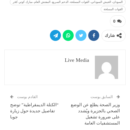
السودان، الجيش السوداني، القوات المسلحة، الدعم السريع، المفتش العام، مبارك كوتي كجَر
القوات المسلحة
0
شارك
Live Media
السابق بوست
القادم بوست
وزير الصحة يطلع عن الوضع
“الكتلة الديمقراطية” توضح
الصحي بالجزيرة ويُشدد
تفاصيل جديدة حول زيارة
على ضرورة تشغيل
جوبا
المستشفيات العامة