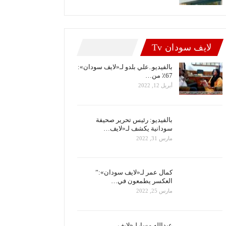
لايف سودان Tv
بالفيديو..علي بلدو لـ«لايف سودان»:
67٪ من…
أبريل 12, 2022
بالفيديو: رئيس تحرير صحيفة
سودانية يكشف لـ«لايف…
مارس 31, 2022
كمال عمر لـ«لايف سودان»:”
العكسر يطمعون في…
مارس 25, 2022
عبدالله مسارلـ«لايف