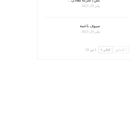
بس ( شركة معادن…
يناير 29, 2023
سيوف ناعمة
يناير 20, 2023
السابق
التالي
1 من 10