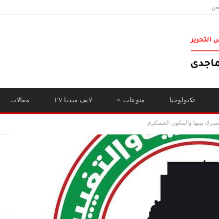
حن
تكنولوجيا
منوعات
لايف ميديا TV
مقالات
مشترك بينها والمكون العسكري