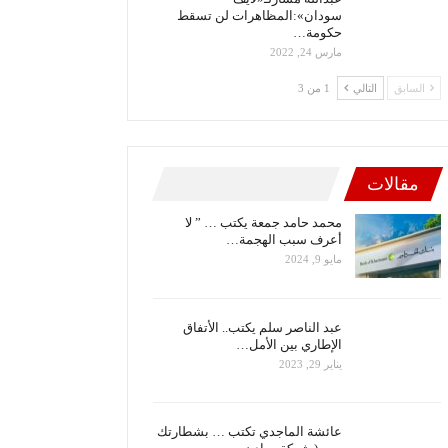
سودان»:المظاهرات لن تسقط
حكومة…
مارس 24, 2022
السابق
التالي
1 من 3
مقالات
محمد حامد جمعة يكتب … ” لا
أعرف سبب الهجمة…
مايو 9, 2024
عبد الناصر سلم يكتب.. الأتفاق
الإطاري بين الأمل…
يناير 29, 2023
عائشة الماجدي تكتب … بشطارتك