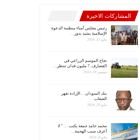
المشاركات الاخيرة
رئيس مجلس أمناء منظمة الدعوة
الإسلامية يشيد بدور…
مايو 11, 2026
نجاح الموسم الزراعي في
القضارف..7 مليون فدان تنتظر…
سبتمبر 10, 2024
بنك السودان….الإرادة تقهر
الصعاب
مايو 29, 2024
محمد حامد جمعة يكتب … ” لا
أعرف سبب الهجمة…
مايو 9, 2024