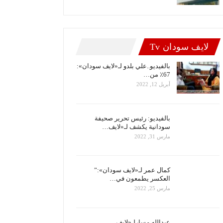
لايف سودان Tv
بالفيديو..علي بلدو لـ«لايف سودان»:
67٪ من…
أبريل 12, 2022
بالفيديو: رئيس تحرير صحيفة
سودانية يكشف لـ«لايف…
مارس 31, 2022
كمال عمر لـ«لايف سودان»:”
العكسر يطمعون في…
مارس 25, 2022
عبدالله مسارلـ«لايف