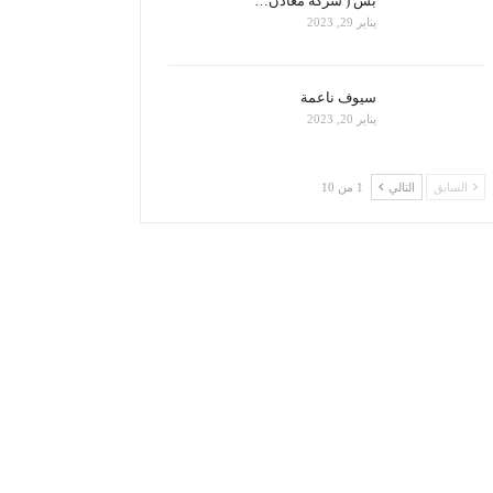
بس ( شركة معادن…
يناير 29, 2023
سيوف ناعمة
يناير 20, 2023
السابق
التالي
1 من 10