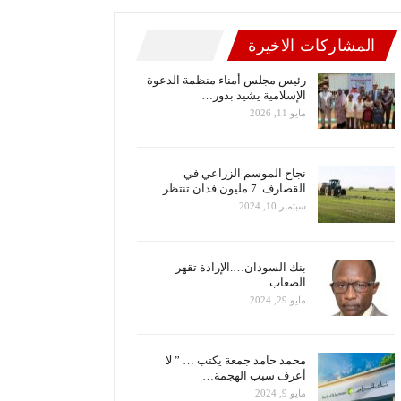
المشاركات الاخيرة
رئيس مجلس أمناء منظمة الدعوة
الإسلامية يشيد بدور…
مايو 11, 2026
نجاح الموسم الزراعي في
القضارف..7 مليون فدان تنتظر…
سبتمبر 10, 2024
بنك السودان….الإرادة تقهر
الصعاب
مايو 29, 2024
محمد حامد جمعة يكتب … ” لا
أعرف سبب الهجمة…
مايو 9, 2024