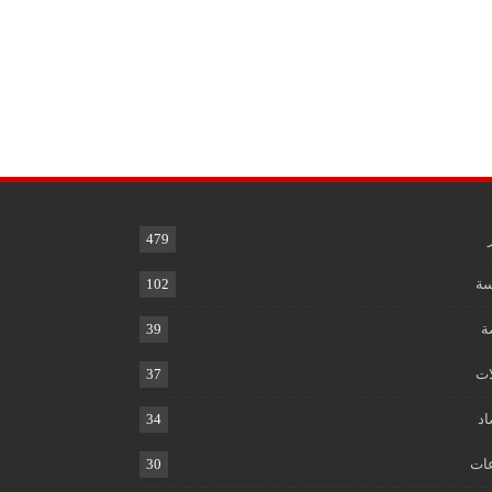
479
ة
102
ة
39
ات
37
اد
34
ات
30