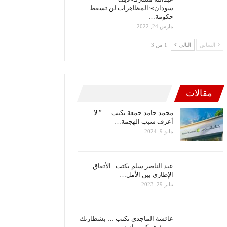
سودان»:المظاهرات لن تسقط
حكومة…
مارس 24, 2022
السابق
التالي
1 من 3
مقالات
محمد حامد جمعة يكتب … ” لا
أعرف سبب الهجمة…
مايو 9, 2024
عبد الناصر سلم يكتب.. الأتفاق
الإطاري بين الأمل…
يناير 29, 2023
عائشة الماجدي تكتب … بشطارتك