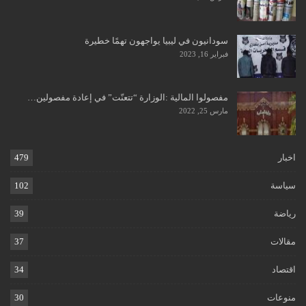
سودانيون في ليبيا يواجهون تهمًا خطيرة
فبراير 16, 2023
مفصولوا المالية :الوزارة “تتعنّت” في إعادة مفصولين…
مارس 25, 2022
اخبار
479
سياسة
102
رياضة
39
مقالات
37
اقتصاد
34
منوعات
30