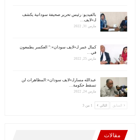
بالفيديو: رئيس تحرير صحيفة سودانية يكشف
لـ«لايف…
مارس 31, 2022
كمال عمر لـ«لايف سودان»:” العكسر يطمعون
في…
مارس 25, 2022
عبدالله مسارلـ«لايف سودان»:المظاهرات لن
تسقط حكومة…
مارس 24, 2022
السابق
التالي
1 من 3
مقالات