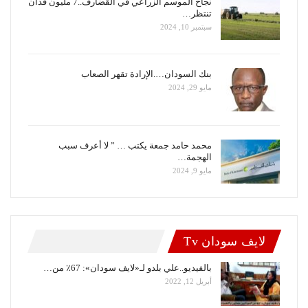
نجاح الموسم الزراعي في القضارف..7 مليون فدان
تنتظر…
سبتمبر 10, 2024
بنك السودان….الإرادة تقهر الصعاب
مايو 29, 2024
محمد حامد جمعة يكتب … ” لا أعرف سبب
الهجمة…
مايو 9, 2024
لايف سودان Tv
بالفيديو..علي بلدو لـ«لايف سودان»: 67٪ من…
أبريل 12, 2022