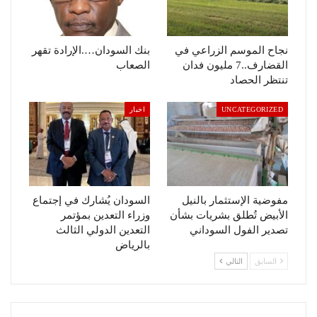
نجاح الموسم الزراعي في
بنك السودان….الإرادة تقهر
القضارف..7 مليون فدان
الصعاب
تنتظر الحصاد
UNCATEGORIZED
اخبار
مفوضية الإستثمار بالنيل
السودان يُشارك في إجتماع
الأبيض تُطلق بشريات بشأن
وزراء التعدين بمؤتمر
تصدير الفول السوداني
التعدين الدولي الثالث
بالرياض
السابق
التالي