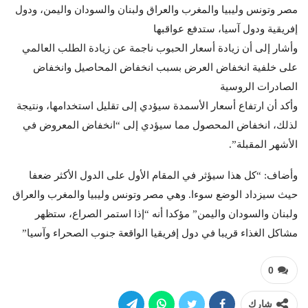
مصر وتونس وليبيا والمغرب والعراق ولبنان والسودان واليمن، ودول
إفريقية ودول آسيا، ستدفع عواقبها
وأشار إلى أن زيادة أسعار الحبوب ناجمة عن زيادة الطلب العالمي
على خلفية انخفاض العرض بسبب انخفاض المحاصيل وانخفاض
الصادرات الروسية
وأكد أن ارتفاع أسعار الأسمدة سيؤدي إلى تقليل استخدامها، ونتيجة
لذلك، انخفاض المحصول مما سيؤدي إلى “انخفاض المعروض في
الأشهر المقبلة”.
وأضاف: “كل هذا سيؤثر في المقام الأول على الدول الأكثر ضعفا
حيث سيزداد الوضع سوءا. وهي مصر وتونس وليبيا والمغرب والعراق
ولبنان والسودان واليمن” مؤكدا أنه “إذا استمر الصراع، ستظهر
مشاكل الغذاء قريبا في دول إفريقيا الواقعة جنوب الصحراء وآسيا”
0
شارك