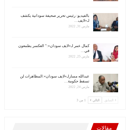
بالفيديو: رئيس تحرير صحيفة سودانية يكشف
لـ«لايف…
مارس 31, 2022
كمال عمر لـ«لايف سودان»:” العكسر يطمعون
في…
مارس 25, 2022
عبدالله مسارلـ«لايف سودان»:المظاهرات لن
تسقط حكومة…
مارس 24, 2022
السابق
التالي
1 من 3
مقالات