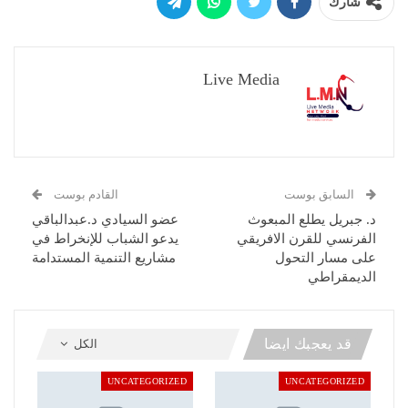
شارك
Live Media
السابق بوست
القادم بوست
د. جبريل يطلع المبعوث
عضو السيادي د.عبدالباقي
الفرنسي للقرن الافريقي
يدعو الشباب للإنخراط في
على مسار التحول
مشاريع التنمية المستدامة
الديمقراطي
قد يعجبك ايضا
الكل
UNCATEGORIZED
UNCATEGORIZED