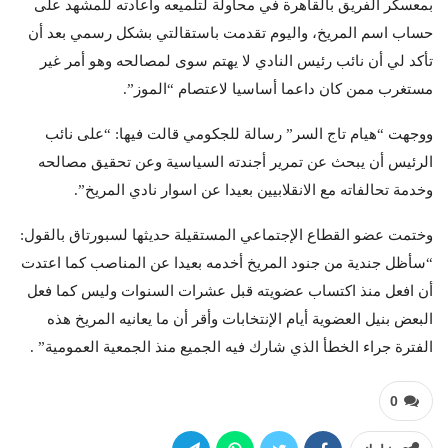
بمعسكر الفريق بالقاهرة في محاولة لتلميعه واعادته للمشهد على
حساب اسم المريخ، واليوم تقدمت باستقالتي بشكل رسمي بعد أن
تأكد لي أن نائب رئيس النادي لا يهتم سوى لمصالحه وهو أمر غير
مستغرب ممن كان داعما أساسيا لاعتصام “الموز”.
ووجهت “هيام تاج السر” رسالة للجكومي قالت فيها: “على نائب
الرئيس أن يبحث عن تمرير أجندته السياسية وعن تحقيق مصالحه
وخدمة تحالفاته مع الانقلابيين بعيدا عن اسوار نادي المريخ”.
وختمت عضو القطاع الإجتماعي المستقيلة حديثها لسبورتاق بالقول:
“سأظل جندية من جنود المريخ أخدمه بعيدا عن المناصب كما اعتدت
أن افعل منذ اكتساب عضويته قبل عشرات السنوات وليس كما فعل
البعض بنيل العضوية أيام الإنتخابات وأقر أن ما يعانيه المريخ هذه
الفترة جراء الخطأ الذي شارك فيه الجميع منذ الجمعية العمومية” .
0