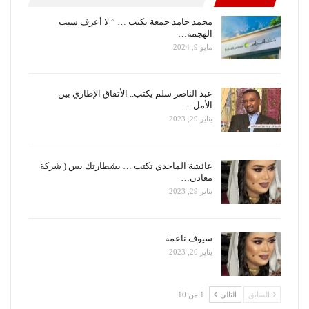
محمد حامد جمعة يكتب … ” لا أعرف سبب
الهجمة…
مايو 9, 2024
عبد الناصر سلم يكتب.. الأتفاق الإطاري بين
الأمل…
يناير 29, 2023
عائشة الماجدي تكتب … بشطارتك بس ( شركة
معادن…
يناير 29, 2023
سيوف ناعمة
يناير 20, 2023
السابق
التالي
1 من 10