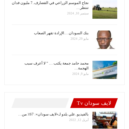
نجاح الموسم الزراعي في القضارف..7 مليون فدان
تنتظر…
سبتمبر 10, 2024
بنك السودان….الإرادة تقهر الصعاب
مايو 29, 2024
محمد حامد جمعة يكتب … ” لا أعرف سبب
الهجمة…
مايو 9, 2024
لايف سودان Tv
بالفيديو..علي بلدو لـ«لايف سودان»: 67٪ من…
أبريل 12, 2022