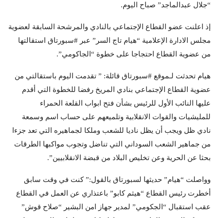
“جلال عبدالماجد” صباح اليوم.
إذ اعلنت عضو القطاع الإجتماعي بالنادي والمرشحة السابقة لعضوية
مجلس الادارة الإعلامية “هيام تاج السر” عبر #سبورتاق استقالتها
من عضوية القطاع احتجاجا على خطوة “الجاكومي”.
هيام تحدثت لـموقع #سبورتاق قائلة: ” تقدمت اليوم باستقالتي من
عضوية القطاع الإجتماعي بنادي المريخ رفضا للخطوة التي أقدم
عليها النائب الأول للرئيس بشأن فتح ابواب القلعة الحمراء
للمليشيات والقوات الانقلابية وتلميعهم على حساب اسم وسمعة
نادي ظل ويجب أن يظل ناديا للشعب وملكا لجماهيره التي تعد جزءا
من جماهير الشعب السوداني التي تناضل وتجوب مواكبها الطرقات
بحثا عن الحرية وعن تخليص البلاد من قبضة الانقلابيين”.
وواصلت “هيام” حديثها لسبورتاق بالقول:” كنت في وقت سابق
أخطرت رئيس القطاع “هيثم كابو” باعتذاري عن العمل في القطاع
عقب استقبال “الجكومي” لمدير جهاز امن البشير “صلاح قوش”