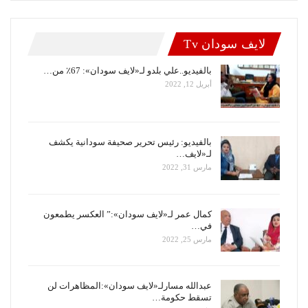
لايف سودان Tv
بالفيديو..علي بلدو لـ«لايف سودان»: 67٪ من…
أبريل 12, 2022
بالفيديو: رئيس تحرير صحيفة سودانية يكشف
لـ«لايف…
مارس 31, 2022
كمال عمر لـ«لايف سودان»:” العكسر يطمعون
في…
مارس 25, 2022
عبدالله مسارلـ«لايف سودان»:المظاهرات لن
تسقط حكومة…