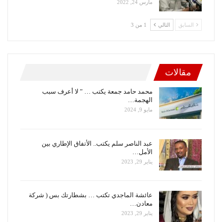
مارس 24, 2022
السابق
التالي
1 من 3
مقالات
محمد حامد جمعة يكتب … ” لا أعرف سبب
الهجمة…
مايو 9, 2024
عبد الناصر سلم يكتب.. الأتفاق الإطاري بين
الأمل…
يناير 29, 2023
عائشة الماجدي تكتب … بشطارتك بس ( شركة
معادن…
يناير 29, 2023