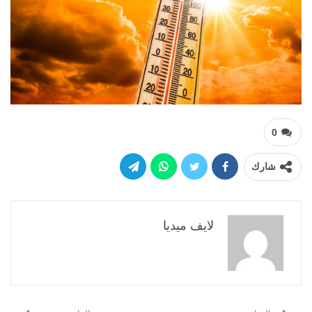
0
شارك
لايف ميديا