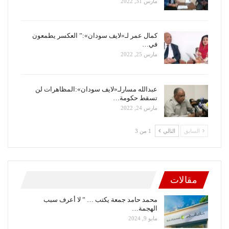
مارس 31, 2022
كمال عمر لـ«لايف سودان»:” العكسر يطمعون
في…
مارس 25, 2022
عبدالله مسارلـ«لايف سودان»:المظاهرات لن
تسقط حكومة…
مارس 24, 2022
السابق
التالي
1 من 3
مقالات
محمد حامد جمعة يكتب … ” لا أعرف سبب
الهجمة…
مايو 9, 2024