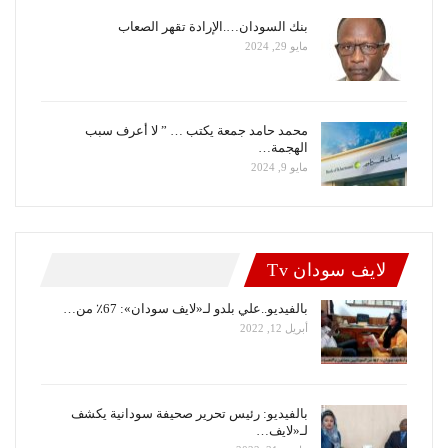
بنك السودان….الإرادة تقهر الصعاب
مايو 29, 2024
محمد حامد جمعة يكتب … ” لا أعرف سبب
الهجمة…
مايو 9, 2024
لايف سودان Tv
بالفيديو..علي بلدو لـ«لايف سودان»: 67٪ من…
أبريل 12, 2022
بالفيديو: رئيس تحرير صحيفة سودانية يكشف
لـ«لايف…