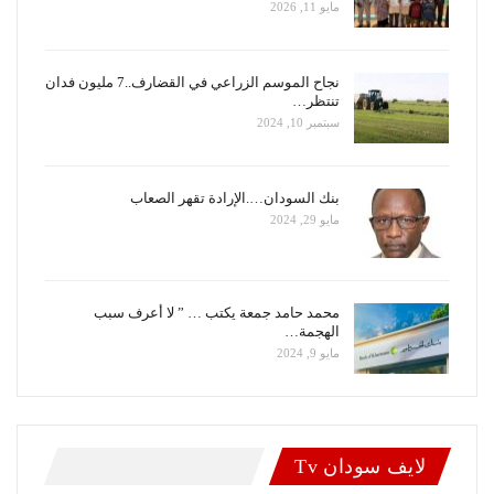
مايو 11, 2026
نجاح الموسم الزراعي في القضارف..7 مليون فدان
تنتظر…
سبتمبر 10, 2024
بنك السودان….الإرادة تقهر الصعاب
مايو 29, 2024
محمد حامد جمعة يكتب … ” لا أعرف سبب
الهجمة…
مايو 9, 2024
لايف سودان Tv