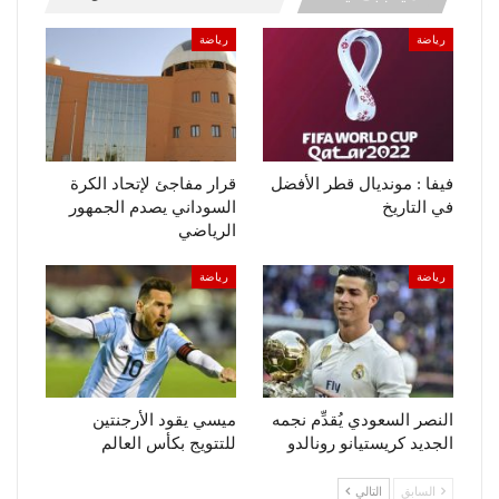
رياضة
رياضة
فيفا : مونديال قطر الأفضل
قرار مفاجئ لإتحاد الكرة
في التاريخ
السوداني يصدم الجمهور
الرياضي
رياضة
رياضة
النصر السعودي يُقدِّم نجمه
ميسي يقود الأرجنتين
الجديد كريستيانو رونالدو
للتتويج بكأس العالم
السابق
التالي