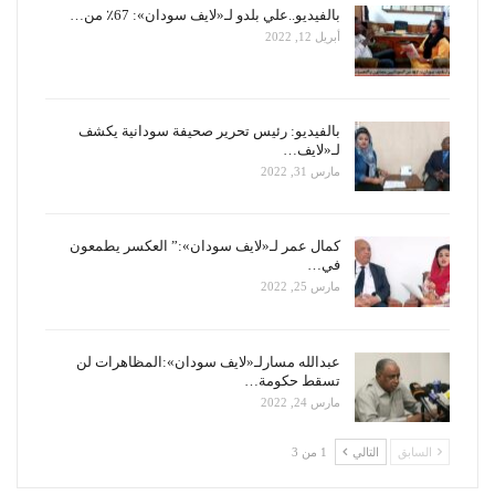
بالفيديو..علي بلدو لـ«لايف سودان»: 67٪ من…
أبريل 12, 2022
بالفيديو: رئيس تحرير صحيفة سودانية يكشف
لـ«لايف…
مارس 31, 2022
كمال عمر لـ«لايف سودان»:” العكسر يطمعون
في…
مارس 25, 2022
عبدالله مسارلـ«لايف سودان»:المظاهرات لن
تسقط حكومة…
مارس 24, 2022
السابق
التالي
1 من 3