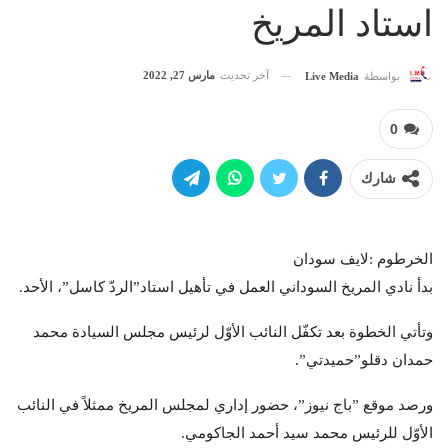
استاد المريخ
آخر تحديث
مارس 27, 2022
بواسطة
Live Media
0
شارك
الخرطوم :لايف سودان
بدأ نادي المريخ السوداني العمل في تأهيل استاد”الردّ كاسل”، الأحد.
وتأتي الخطوة بعد تكفّل النائب الأوّل لرئيس مجلس السيادة محمد
حمدان دقلو”حميدتي”.
ورصد موقع ”باج نيوز”، حضور إداري لمجلس المريخ ممثلاً في النائب
الأوّل للرئيس محمد سيد أحمد الجاكومي.