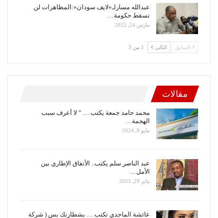
عبدالله مسارلـ«لايف سودان»:المظاهرات لن
تسقط حكومة…
مارس 24, 2022
السابق
التالي
1 من 3
مقالات
محمد حامد جمعة يكتب … ” لا أعرف سبب
الهجمة…
مايو 9, 2024
عبد الناصر سلم يكتب.. الأتفاق الإطاري بين
الأمل…
يناير 29, 2023
عائشة الماجدي تكتب … بشطارتك بس ( شركة