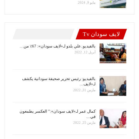
مايو 9, 2024
لايف سودان Tv
بالفيديو..علي بلدو لـ«لايف سودان»: 67٪ من…
أبريل 12, 2022
بالفيديو: رئيس تحرير صحيفة سودانية يكشف
لـ«لايف…
مارس 31, 2022
كمال عمر لـ«لايف سودان»:” العكسر يطمعون
في…
مارس 25, 2022