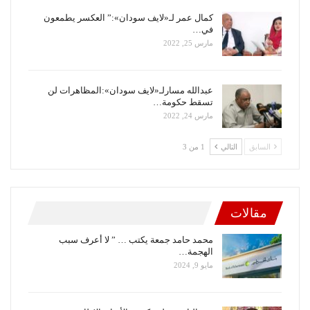
كمال عمر لـ«لايف سودان»:” العكسر يطمعون
في…
مارس 25, 2022
عبدالله مسارلـ«لايف سودان»:المظاهرات لن
تسقط حكومة…
مارس 24, 2022
السابق
التالي
1 من 3
مقالات
محمد حامد جمعة يكتب … ” لا أعرف سبب
الهجمة…
مايو 9, 2024