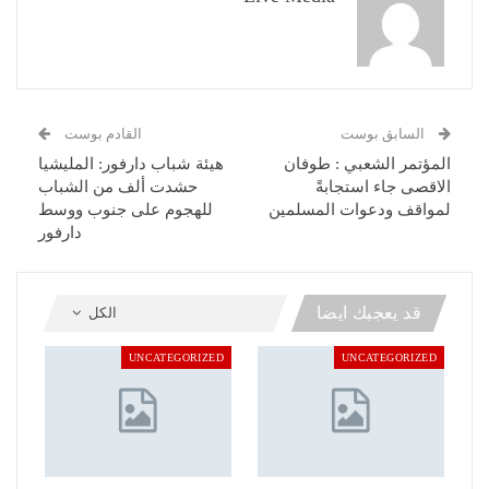
السابق بوست
القادم بوست
المؤتمر الشعبي : طوفان
هيئة شباب دارفور: المليشيا
الاقصى جاء استجابةً
حشدت ألف من الشباب
لمواقف ودعوات المسلمين
للهجوم على جنوب ووسط
دارفور
قد يعجبك ايضا
الكل
UNCATEGORIZED
UNCATEGORIZED