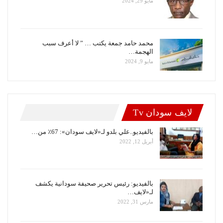
مايو 29, 2024
محمد حامد جمعة يكتب … ” لا أعرف سبب
الهجمة…
مايو 9, 2024
لايف سودان Tv
بالفيديو..علي بلدو لـ«لايف سودان»: 67٪ من…
أبريل 12, 2022
بالفيديو: رئيس تحرير صحيفة سودانية يكشف
لـ«لايف…
مارس 31, 2022