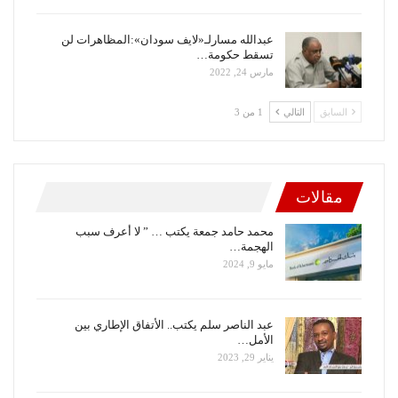
عبدالله مسارلـ«لايف سودان»:المظاهرات لن
تسقط حكومة…
مارس 24, 2022
السابق
التالي
1 من 3
مقالات
محمد حامد جمعة يكتب … ” لا أعرف سبب
الهجمة…
مايو 9, 2024
عبد الناصر سلم يكتب.. الأتفاق الإطاري بين
الأمل…
يناير 29, 2023