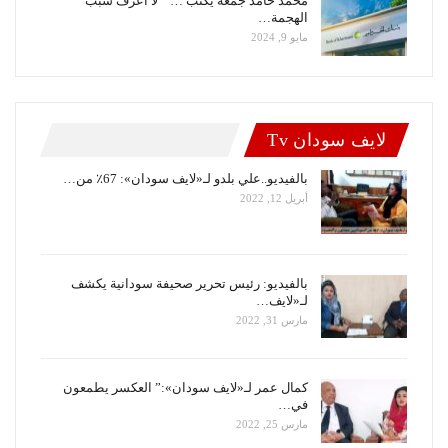
محمد حامد جمعة يكتب … ” لا أعرف سبب
الهجمة…
مايو 9, 2024
لايف سودان Tv
بالفيديو..علي بلدو لـ«لايف سودان»: 67٪ من…
أبريل 12, 2022
بالفيديو: رئيس تحرير صحيفة سودانية يكشف
لـ«لايف…
مارس 31, 2022
كمال عمر لـ«لايف سودان»:” العكسر يطمعون
في…
مارس 25, 2022