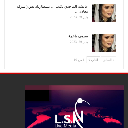
عائشة الماجدي تكتب … بشطارتك بس ( شركة
معادن…
يناير 29, 2023
سيوف ناعمة
يناير 20, 2023
السابق
التالي
1 من 10