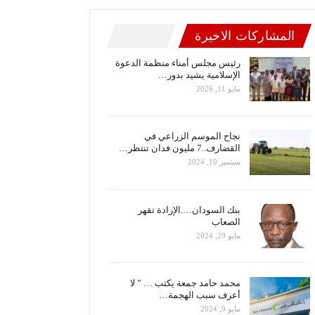
المشاركات الاخيرة
رئيس مجلس أمناء منظمة الدعوة
الإسلامية يشيد بدور…
مايو 11, 2026
نجاح الموسم الزراعي في
القضارف..7 مليون فدان تنتظر…
سبتمبر 10, 2024
بنك السودان….الإرادة تقهر
الصعاب
مايو 29, 2024
محمد حامد جمعة يكتب … ” لا
أعرف سبب الهجمة…
مايو 9, 2024