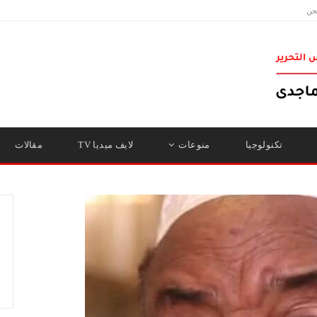
حن
تكنولوجيا
منوعات
لايف ميديا TV
مقالات