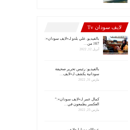
لايف سودان Tv
بالفيديو..علي بلدو لـ«لايف سودان»:
67٪ من…
أبريل 12, 2022
بالفيديو: رئيس تحرير صحيفة
سودانية يكشف لـ«لايف…
مارس 31, 2022
كمال عمر لـ«لايف سودان»:”
العكسر يطمعون في…
مارس 25, 2022
عبدالله مسارلـ«لايف