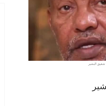
شقيق البشير
شير