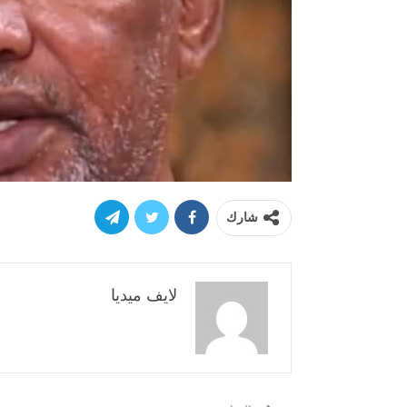
شارك
لايف ميديا