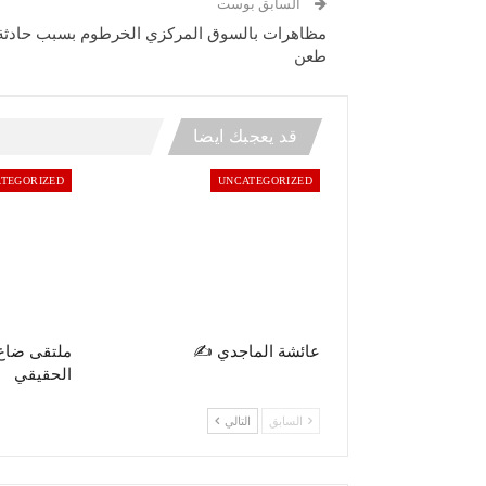
السابق بوست
مظاهرات بالسوق المركزي الخرطوم بسبب حادثة
طعن
قد يعجبك ايضا
TEGORIZED
UNCATEGORIZED
عائشة الماجدي ✍️
ملتقى ضاع
الحقيقي
السابق
التالي