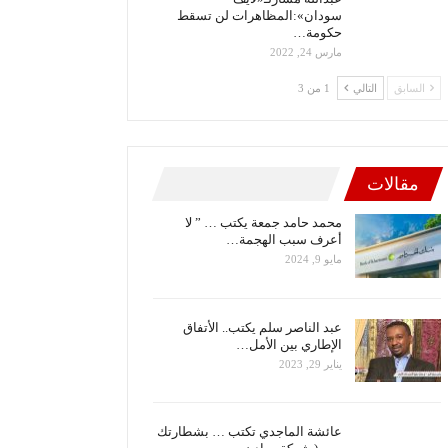
سودان»:المظاهرات لن تسقط
حكومة…
مارس 24, 2022
السابق
التالي
1 من 3
مقالات
محمد حامد جمعة يكتب … ” لا
أعرف سبب الهجمة…
مايو 9, 2024
عبد الناصر سلم يكتب.. الأتفاق
الإطاري بين الأمل…
يناير 29, 2023
عائشة الماجدي تكتب … بشطارتك