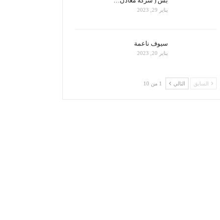
بس ( شركة معادن…
يناير 29, 2023
سيوف ناعمة
يناير 20, 2023
السابق
التالي
1 من 10