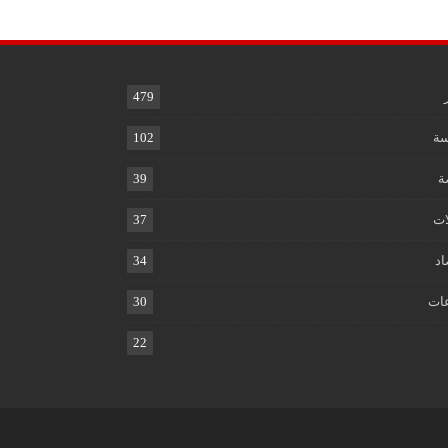
479
ة
102
ة
39
ات
37
اد
34
ات
30
22