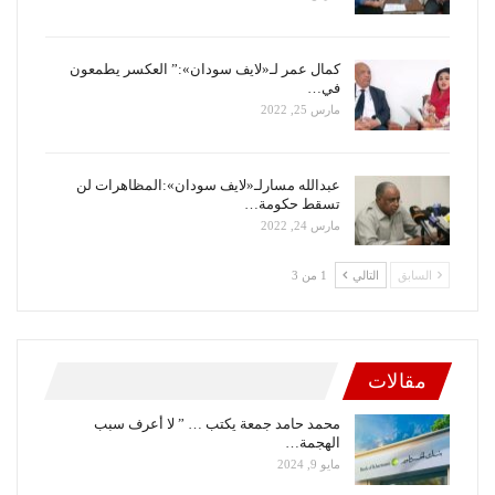
كمال عمر لـ«لايف سودان»:” العكسر يطمعون
في…
مارس 25, 2022
عبدالله مسارلـ«لايف سودان»:المظاهرات لن
تسقط حكومة…
مارس 24, 2022
السابق
التالي
1 من 3
مقالات
محمد حامد جمعة يكتب … ” لا أعرف سبب
الهجمة…
مايو 9, 2024