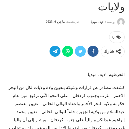
ولايات
آخر تحديث
مارس 6, 2023
بواسطة
لايف ميديا
0
شارك
الخرطوم- لايف ميديا
كشفت مصادر عن قرارات وشيكة بتعيين ولاة ولايات لكل من البحر
الأحمر – غرب وجنوب كردفان – على النحو الآتي ترفيع امين عام
حكومة ولاية البحر الأحمر وإعفاء الوالي الحالي – تعيين معتصم
عبدالسلام من ولاية الجزيره خلفاََ للوالي الحالي – تعيين محمد
إبراهيم عبدالكريم والياََ على جنوب كردفان – ويشار إلى أن واليا
غرب وجنوب كردفان من الضباط الإداريين المميزين ولديهم تجارب