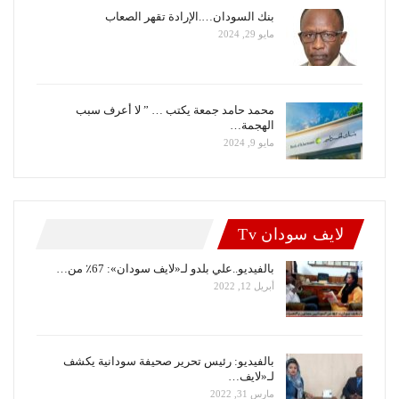
بنك السودان….الإرادة تقهر الصعاب
مايو 29, 2024
محمد حامد جمعة يكتب … ” لا أعرف سبب
الهجمة…
مايو 9, 2024
لايف سودان Tv
بالفيديو..علي بلدو لـ«لايف سودان»: 67٪ من…
أبريل 12, 2022
بالفيديو: رئيس تحرير صحيفة سودانية يكشف
لـ«لايف…
مارس 31, 2022